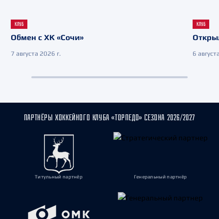
КЛУБ
КЛУБ
Обмен с ХК «Сочи»
Откры
7 августа 2026 г.
6 августа
ПАРТНЁРЫ ХОККЕЙНОГО КЛУБА «ТОРПЕДО» СЕЗОНА 2026/2027
Титульный партнёр
Генеральный партнёр