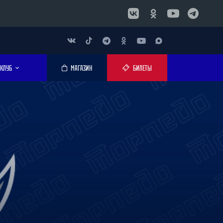
КЛУБ
МАГАЗИН
БИЛЕТЫ