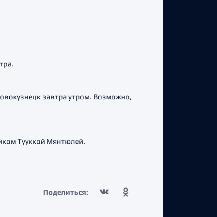
тра.
овокузнецк завтра утром. Возможно,
иком Тууккой Мянтюлей.
Поделиться: