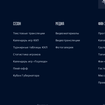
СЕЗОН
МЕДИА
ФАН-
Текстовые трансляции
Видеоматериалы
Прог
Календарь игр КХЛ
Видеотрансляции
Кале
Турнирные таблицы КХЛ
Фотогалерея
Груп
Статистика игроков
Тал
Календарь игр «Торпедо»
Фан-
Плей-офф
Гост
Кубок Губернатора
Масс
Прав