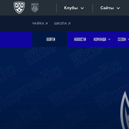
Клубы
Сайты
ЧАЙКА
ШКОЛА
Конференция «Запад»
Сайты
ВОЙТИ
НОВОСТИ
КОМАНДА
СЕЗОН
Дивизион Боброва
Лада
Видеотран
СКА
Хайлайты
Спартак
Торпедо
Текстовые
ХК Сочи
Интернет-
Дивизион Тарасова
Фотобанк
Динамо Мн
Динамо М
Приложе