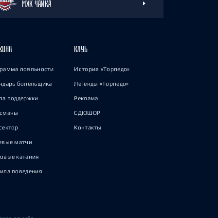
МХК ЧАЙКА
ЗОНА
КЛУБ
рамма лояльности
История «Торпедо»
ндарь болельщика
Легенды «Торпедо»
па поддержки
Реклама
исманы
СДЮШОР
сектор
Контакты
евые матчи
овые катания
ила поведения