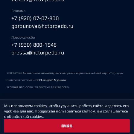
Реклама
+7 (920) 07-07-800
gorbunova@hctorpedo.ru
Пресс-служба
+7 (930) 800-1946
pressa@hctorpedo.ru
2003-2026 Автономная некоммерческая организация «Хоккейный клуб «Торпедо»
Билетная система —
ООО «Яндекс Музыка»
Условия пользования сайтами ХК «Торпедо»
Мы используем cookies, чтобы улучшить работу сайта и сделать его
Политика обработки персональных данных
удобнее для вас. Продолжая пользоваться сайтом, вы соглашаетесь
с обработкой cookies.
Пользовательское соглашение
ПРИНЯТЬ
Охрана труда