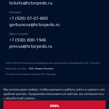
tickets@hctorpedo.ru
Реклама
+7 (920) 07-07-800
gorbunova@hctorpedo.ru
Пресс-служба
+7 (930) 800-1946
pressa@hctorpedo.ru
2003-2026 Автономная некоммерческая организация «Хоккейный клуб «Торпедо»
Билетная система —
ООО «Яндекс Музыка»
Условия пользования сайтами ХК «Торпедо»
Мы используем cookies, чтобы улучшить работу сайта и сделать его
Политика обработки персональных данных
удобнее для вас. Продолжая пользоваться сайтом, вы соглашаетесь
с обработкой cookies.
Пользовательское соглашение
ПРИНЯТЬ
Охрана труда