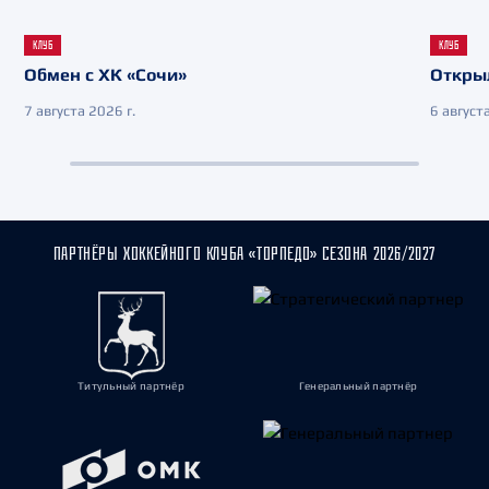
КЛУБ
КЛУБ
Обмен с ХК «Сочи»
Откры
7 августа 2026 г.
6 августа
ПАРТНЁРЫ ХОККЕЙНОГО КЛУБА «ТОРПЕДО» СЕЗОНА 2026/2027
Титульный партнёр
Генеральный партнёр