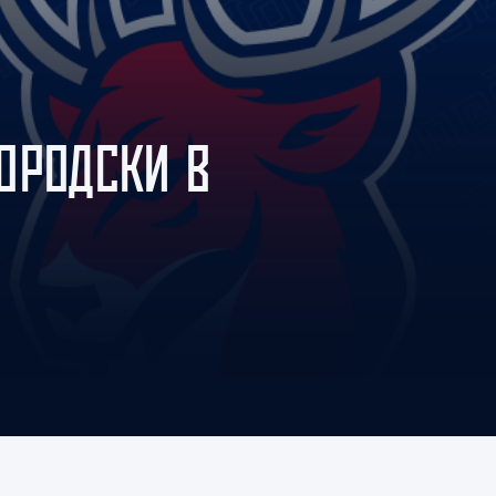
Амур
Барыс
Салават Юлаев
Сибирь
ОРОДСКИ В