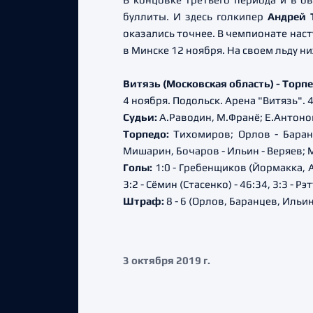
буллиты. И здесь голкипер
Андрей 
оказались точнее. В чемпионате нас
в Минске 12 ноября. На своем льду н
Витязь (Московская область) - Торпедо 
4 ноября. Подольск. Арена "Витязь". 
Судьи:
А.Раводин, М.Франё; Е.Антоно
Торпедо:
Тихомиров; Орлов - Баранц
Мишарин, Бочаров - Ильин - Веряев; М
Голы:
1:0 - Гребенщиков (Йормакка, Аа
3:2 - Сёмин (Стасенко) - 46:34, 3:3 - Р
Штраф:
8 - 6 (Орлов, Баранцев, Ильин 
3 октября 2019 г.