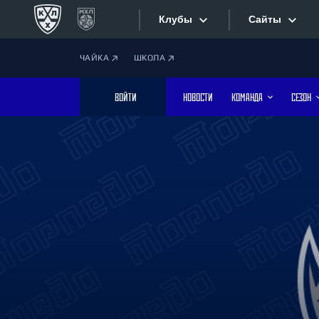
Клубы
Сайты
ЧАЙКА
ШКОЛА
Конференция «Запад»
Сайты
ВОЙТИ
НОВОСТИ
КОМАНДА
СЕЗОН
Дивизион Боброва
Лада
Видеотран
СКА
Хайлайты
Спартак
Торпедо
Текстовые
ХК Сочи
Интернет-
Дивизион Тарасова
Фотобанк
Динамо Мн
Динамо М
Приложе