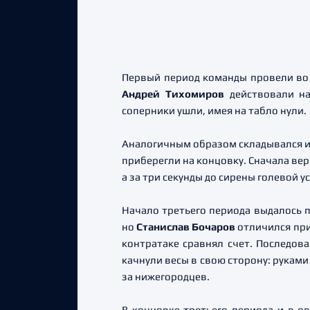
Первый период команды провели во в
Андрей Тихомиров
действовали на
соперники ушли, имея на табло нули.
Аналогичным образом складывался и 
приберегли на концовку. Сначала ве
а за три секунды до сирены голевой 
Начало третьего периода выдалось п
но
Станислав Бочаров
отличился при
контратаке сравнял счет. Последова
качнули весы в свою сторону: рукам
за нижегородцев.
В концовке третьего периода и в о