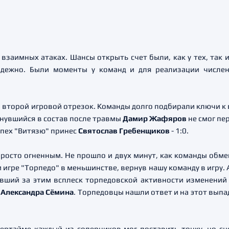
заимных атаках. Шансы открыть счет были, как у тех, так и
дежно. Были моменты у команд и для реализации числен
второй игровой отрезок. Команды долго подбирали ключи к 
рнувшийся в состав после травмы
Дамир Жафяров
не смог пе
успех "Витязю" принес
Святослав Гребенщиков
- 1:0.
росто огненным. Не прошло и двух минут, как команды обмен
 игре "Торпедо" в меньшинстве, вернув нашу команду в игру. 
вший за этим всплеск торпедовской активности изменений в
и
Александра Сёмина
. Торпедовцы нашли ответ и на этот выпа
вертайме каждый из соперников мог поставить точку, но с