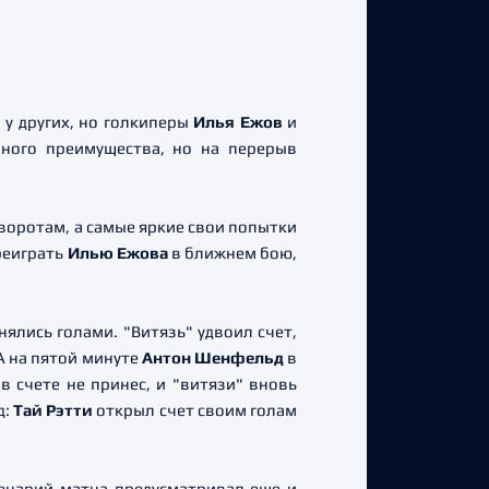
 у других, но голкиперы
Илья Ежов
и
ного преимущества, но на перерыв
воротам, а самые яркие свои попытки
реиграть
Илью Ежова
в ближнем бою,
ялись голами. "Витязь" удвоил счет,
А на пятой минуте
Антон Шенфельд
в
 счете не принес, и "витязи" вновь
д:
Тай Рэтти
открыл счет своим голам
ценарий матча предусматривал еще и