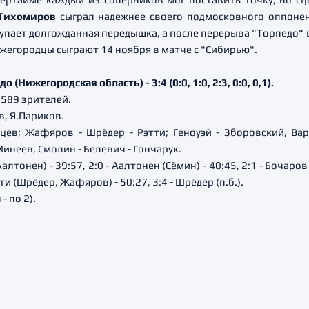
Тихомиро
в
сыграл надежнее своего подмосковного оппонен
тупает долгожданная передышка, а после перерыва "Торпедо"
ижегородцы сыграют 14 ноября в матче с "Сибирью".
(Нижегородская область) - 3:4 (0:0, 1:0, 2:3, 0:0, 0,1).
4589 зрителей.
в, Я.Париков.
ев; Жафяров - Шрёдер - Рэтти; Геноуэй - Зборовский, Вар
инеев, Смолин - Белевич - Гончарук.
лтонен) - 39:57, 2:0 - Аалтонен (Сёмин) - 40:45, 2:1 - Бочаров 
этти (Шрёдер, Жафяров) - 50:27, 3:4 - Шрёдер (п.б.).
- по 2).