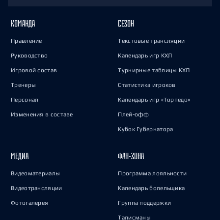
КОМАНДА
СЕЗОН
Правление
Текстовые трансляции
Руководство
Календарь игр КХЛ
Игровой состав
Турнирные таблицы КХЛ
Тренеры
Статистика игроков
Персонал
Календарь игр «Торпедо»
Изменения в составе
Плей-офф
Кубок Губернатора
МЕДИА
ФАН-ЗОНА
Видеоматериалы
Программа лояльности
Видеотрансляции
Календарь болельщика
Фотогалерея
Группа поддержки
Талисманы