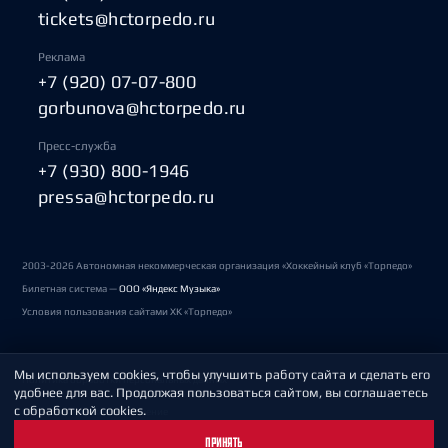
tickets@hctorpedo.ru
Реклама
+7 (920) 07-07-800
gorbunova@hctorpedo.ru
Пресс-служба
+7 (930) 800-1946
pressa@hctorpedo.ru
2003-2026 Автономная некоммерческая организация «Хоккейный клуб «Торпедо»
Билетная система —
ООО «Яндекс Музыка»
Условия пользования сайтами ХК «Торпедо»
Мы используем cookies, чтобы улучшить работу сайта и сделать его
Политика обработки персональных данных
удобнее для вас. Продолжая пользоваться сайтом, вы соглашаетесь
с обработкой cookies.
Пользовательское соглашение
ПРИНЯТЬ
Охрана труда