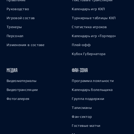
Правление
Текстовые трансляции
Руководство
Календарь игр КХЛ
Игровой состав
Турнирные таблицы КХЛ
Тренеры
Статистика игроков
Персонал
Календарь игр «Торпедо»
Изменения в составе
Плей-офф
Кубок Губернатора
МЕДИА
ФАН-ЗОНА
Видеоматериалы
Программа лояльности
Видеотрансляции
Календарь болельщика
Фотогалерея
Группа поддержки
Талисманы
Фан-сектор
Гостевые матчи