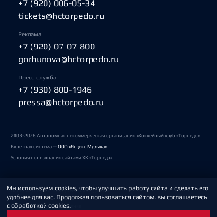
+7 (920) 006-05-34
tickets@hctorpedo.ru
Реклама
+7 (920) 07-07-800
gorbunova@hctorpedo.ru
Пресс-служба
+7 (930) 800-1946
pressa@hctorpedo.ru
2003-2026 Автономная некоммерческая организация «Хоккейный клуб «Торпедо»
Билетная система —
ООО «Яндекс Музыка»
Условия пользования сайтами ХК «Торпедо»
Мы используем cookies, чтобы улучшить работу сайта и сделать его
Политика обработки персональных данных
удобнее для вас. Продолжая пользоваться сайтом, вы соглашаетесь
с обработкой cookies.
Пользовательское соглашение