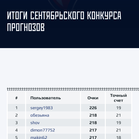
ИТОГИ СЕНТЯБРЬСКОГО КОНКУРСА
ПРОГНОЗОВ
ttttttttttttttttttttttttttttttttttttttttttttttttttttttttttttttttttttttt
Точный
#
Пользователь
Очки
счет
1
sergey1983
226
19
2
обезьяна
218
21
3
shov
218
19
4
dimon77752
217
21
5
makin62
217
18