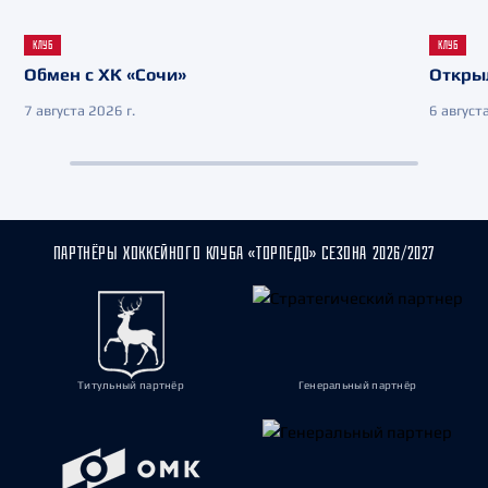
КЛУБ
КЛУБ
Обмен с ХК «Сочи»
Откры
7 августа 2026 г.
6 августа
ПАРТНЁРЫ ХОККЕЙНОГО КЛУБА «ТОРПЕДО» СЕЗОНА 2026/2027
Титульный партнёр
Генеральный партнёр