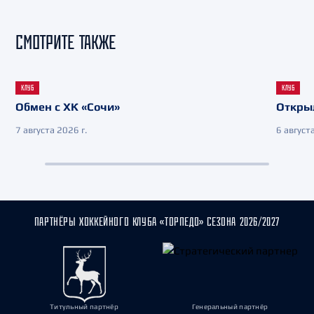
СМОТРИТЕ ТАКЖЕ
КЛУБ
КЛУБ
Обмен с ХК «Сочи»
Откры
7 августа 2026 г.
6 августа
ПАРТНЁРЫ ХОККЕЙНОГО КЛУБА «ТОРПЕДО» СЕЗОНА 2026/2027
Титульный партнёр
Генеральный партнёр