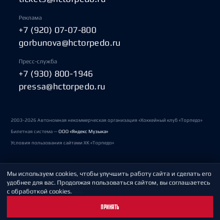
Реклама
+7 (920) 07-07-800
gorbunova@hctorpedo.ru
Пресс-служба
+7 (930) 800-1946
pressa@hctorpedo.ru
2003-2026 Автономная некоммерческая организация «Хоккейный клуб «Торпедо»
Билетная система —
ООО «Яндекс Музыка»
Условия пользования сайтами ХК «Торпедо»
Мы используем cookies, чтобы улучшить работу сайта и сделать его
Политика обработки персональных данных
удобнее для вас. Продолжая пользоваться сайтом, вы соглашаетесь
с обработкой cookies.
Пользовательское соглашение
ПРИНЯТЬ
Охрана труда