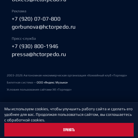
Реклама
+7 (920) 07-07-800
gorbunova@hctorpedo.ru
Пресс-служба
+7 (930) 800-1946
pressa@hctorpedo.ru
2003-2026 Автономная некоммерческая организация «Хоккейный клуб «Торпедо»
Билетная система —
ООО «Яндекс Музыка»
Условия пользования сайтами ХК «Торпедо»
Мы используем cookies, чтобы улучшить работу сайта и сделать его
Политика обработки персональных данных
удобнее для вас. Продолжая пользоваться сайтом, вы соглашаетесь
с обработкой cookies.
Пользовательское соглашение
ПРИНЯТЬ
Охрана труда