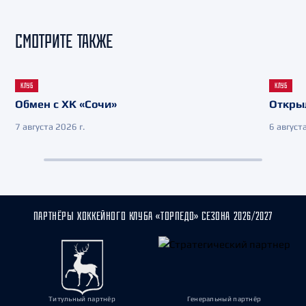
СМОТРИТЕ ТАКЖЕ
КЛУБ
КЛУБ
Обмен с ХК «Сочи»
Откры
7 августа 2026 г.
6 августа
ПАРТНЁРЫ ХОККЕЙНОГО КЛУБА «ТОРПЕДО» СЕЗОНА 2026/2027
Титульный партнёр
Генеральный партнёр