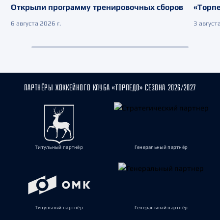
Открыли программу тренировочных сборов
«Торпе
6 августа 2026 г.
3 августа
ПАРТНЁРЫ ХОККЕЙНОГО КЛУБА «ТОРПЕДО» СЕЗОНА 2026/2027
Титульный партнёр
Генеральный партнёр
Титульный партнёр
Генеральный партнёр