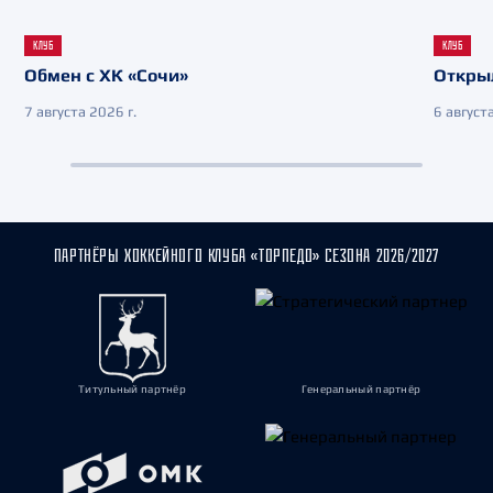
КЛУБ
КЛУБ
Обмен с ХК «Сочи»
Откры
7 августа 2026 г.
6 августа
ПАРТНЁРЫ ХОККЕЙНОГО КЛУБА «ТОРПЕДО» СЕЗОНА 2026/2027
Титульный партнёр
Генеральный партнёр