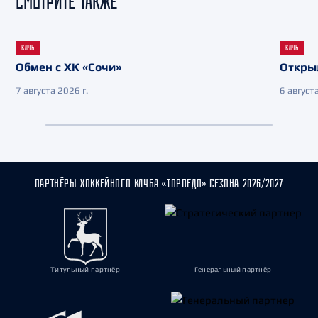
СМОТРИТЕ ТАКЖЕ
КЛУБ
КЛУБ
Обмен с ХК «Сочи»
Откры
7 августа 2026 г.
6 августа
ПАРТНЁРЫ ХОККЕЙНОГО КЛУБА «ТОРПЕДО» СЕЗОНА 2026/2027
Титульный партнёр
Генеральный партнёр