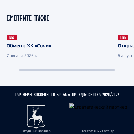
СМОТРИТЕ ТАКЖЕ
КЛУБ
КЛУБ
Обмен с ХК «Сочи»
Откры
7 августа 2026 г.
6 августа
ПАРТНЁРЫ ХОККЕЙНОГО КЛУБА «ТОРПЕДО» СЕЗОНА 2026/2027
Титульный партнёр
Генеральный партнёр