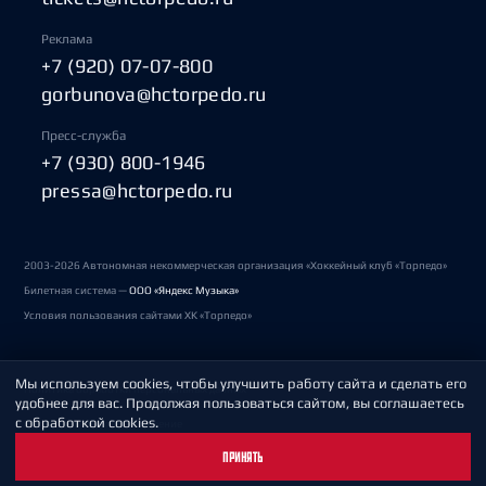
Реклама
+7 (920) 07-07-800
gorbunova@hctorpedo.ru
Пресс-служба
+7 (930) 800-1946
pressa@hctorpedo.ru
2003-2026 Автономная некоммерческая организация «Хоккейный клуб «Торпедо»
Билетная система —
ООО «Яндекс Музыка»
Условия пользования сайтами ХК «Торпедо»
Мы используем cookies, чтобы улучшить работу сайта и сделать его
Политика обработки персональных данных
удобнее для вас. Продолжая пользоваться сайтом, вы соглашаетесь
с обработкой cookies.
Пользовательское соглашение
ПРИНЯТЬ
Охрана труда