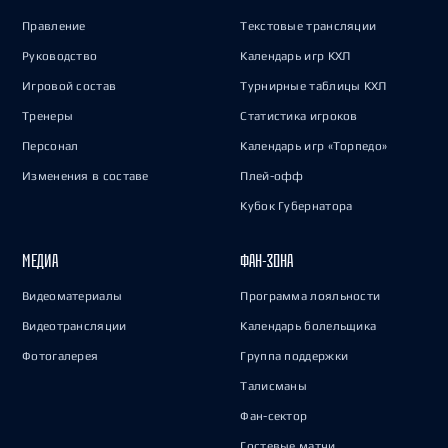
Правление
Текстовые трансляции
Руководство
Календарь игр КХЛ
Игровой состав
Турнирные таблицы КХЛ
Тренеры
Статистика игроков
Персонал
Календарь игр «Торпедо»
Изменения в составе
Плей-офф
Кубок Губернатора
МЕДИА
ФАН-ЗОНА
Видеоматериалы
Программа лояльности
Видеотрансляции
Календарь болельщика
Фотогалерея
Группа поддержки
Талисманы
Фан-сектор
Гостевые матчи