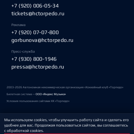
+7 (920) 006-05-34
tickets@hctorpedo.ru
Реклама
+7 (920) 07-07-800
gorbunova@hctorpedo.ru
Пресс-служба
+7 (930) 800-1946
pressa@hctorpedo.ru
2003-2026 Автономная некоммерческая организация «Хоккейный клуб «Торпедо»
Билетная система —
ООО «Яндекс Музыка»
Условия пользования сайтами ХК «Торпедо»
Мы используем cookies, чтобы улучшить работу сайта и сделать его
Политика обработки персональных данных
удобнее для вас. Продолжая пользоваться сайтом, вы соглашаетесь
с обработкой cookies.
Пользовательское соглашение