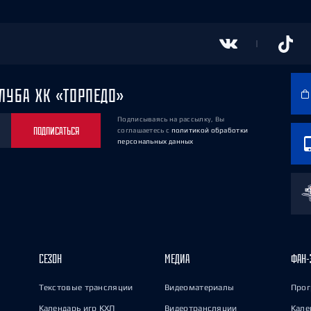
ЛУБА ХК «ТОРПЕДО»
Подписываясь на рассылку, Вы
ПОДПИСАТЬСЯ
соглашаетесь
с
политикой обработки
персональных данных
СЕЗОН
МЕДИА
ФАН-
Текстовые трансляции
Видеоматериалы
Прог
Календарь игр КХЛ
Видеотрансляции
Кале