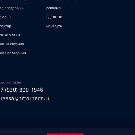
па поддержки
Реклама
исманы
СДЮШОР
сектор
Контакты
евые матчи
овые катания
ила поведения
ресс-служба
+7 (930) 800-1946
pressa@hctorpedo.ru
Пользовательское соглашение
Охрана труда