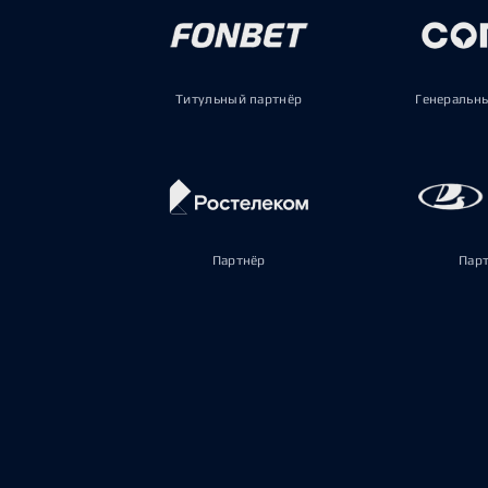
Титульный партнёр
Генеральн
Партнёр
Пар