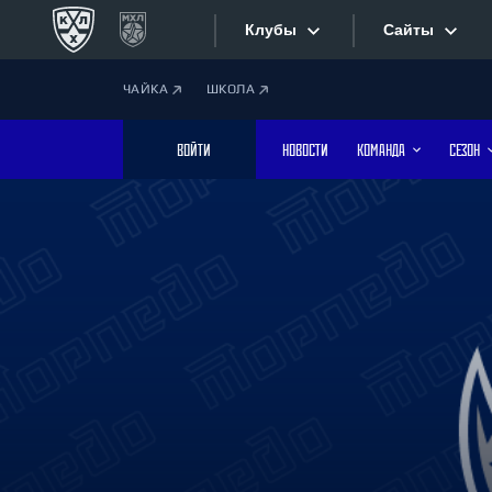
Клубы
Сайты
ЧАЙКА
ШКОЛА
Конференция «Запад»
Сайты
ВОЙТИ
НОВОСТИ
КОМАНДА
СЕЗОН
Дивизион Боброва
Лада
Видеотран
СКА
Хайлайты
Спартак
Торпедо
Текстовые
ХК Сочи
Интернет-
Дивизион Тарасова
Фотобанк
Динамо Мн
Динамо М
Приложе