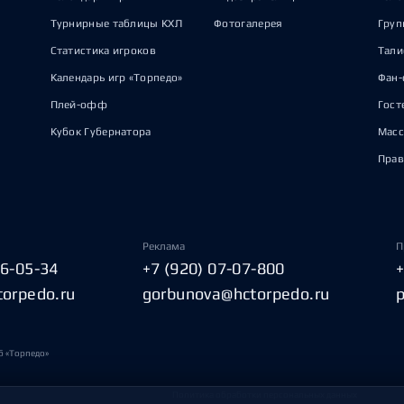
Турнирные таблицы КХЛ
Фотогалерея
Груп
Статистика игроков
Тал
Календарь игр «Торпедо»
Фан-
Плей-офф
Гост
Кубок Губернатора
Масс
Прав
Реклама
П
06-05-34
+7 (920) 07-07-800
torpedo.ru
gorbunova@hctorpedo.ru
б «Торпедо»
Политика обработки персональных данных