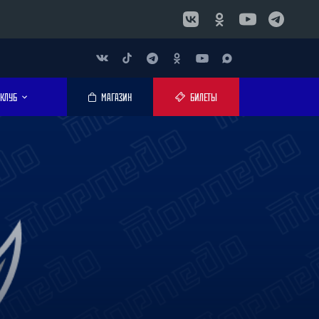
КЛУБ
МАГАЗИН
БИЛЕТЫ