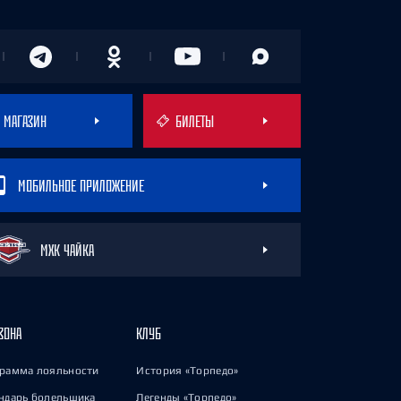
МАГАЗИН
БИЛЕТЫ
МОБИЛЬНОЕ ПРИЛОЖЕНИЕ
МХК ЧАЙКА
ЗОНА
КЛУБ
рамма лояльности
История «Торпедо»
ндарь болельщика
Легенды «Торпедо»