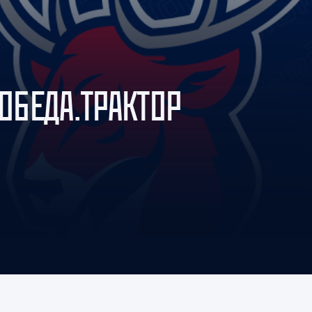
Амур
Барыс
Салават Юлаев
Сибирь
ПОБЕДА.ТРАКТОР