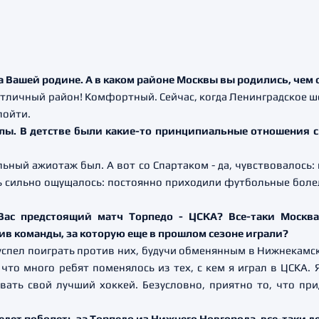
 на Вашей родине. А в каком районе Москвы вы родились, чем
. Отличный район! Комфортный. Сейчас, когда Ленинградское 
пойти.
лы. В детстве были какие-то принципиальные отношения с
ильный ажиотаж был. А вот со Спартаком - да, чувствовалось: 
нь сильно ощущалось: постоянно приходили футбольные боле
ас предстоящий матч Торпедо - ЦСКА? Все-таки Москва
ив команды, за которую еще в прошлом сезоне играли?
 успел поиграть против них, будучи обменянным в Нижнекамск, 
то много ребят поменялось из тех, с кем я играл в ЦСКА. 
ать свой лучший хоккей. Безусловно, приятно то, что прид
дет поболеть за Торпедо из Нижнего Новгорода, все-таки д