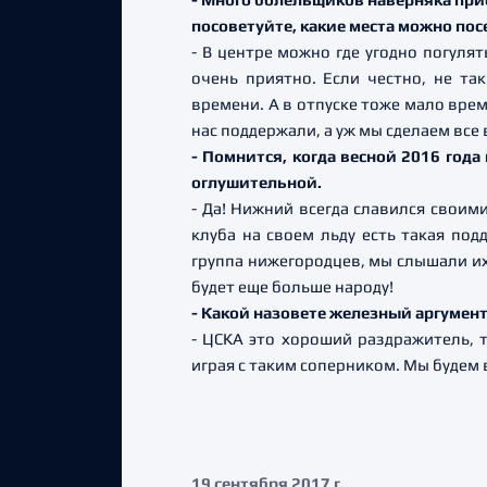
посоветуйте, какие места можно по
- В центре можно где угодно погуля
очень приятно. Если честно, не та
времени. А в отпуске тоже мало вре
нас поддержали, а уж мы сделаем вс
- Помнится, когда весной 2016 год
оглушительной.
- Да! Нижний всегда славился своим
клуба на своем льду есть такая по
группа нижегородцев, мы слышали их 
будет еще больше народу!
- Какой назовете железный аргумент
- ЦСКА это хороший раздражитель, т
играя с таким соперником. Мы будем 
19 сентября 2017 г.