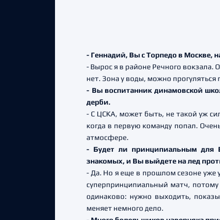
- Геннадий, Вы с Торпедо в Москве,
- Вырос я в районе Речного вокзала
нет. Зона у воды, можно прогуляться 
- Вы воспитанник динамовской шко
дерби.
- С ЦСКА, может быть, не такой уж с
когда в первую команду попал. Оче
атмосфере.
- Будет ли принципиальным для В
знакомых, и Вы выйдете на лед прот
- Да. Но я еще в прошлом сезоне уже
суперпринципиальный матч, потому ч
одинаково: нужно выходить, показыв
меняет немного дело.
- Много болельщиков наверняка прие