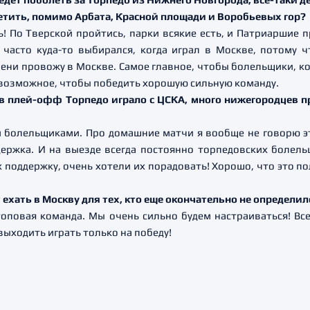
сетить, помимо Арбата, Красной площади и Воробьевых гор?
ть! По Тверской пройтись, парки всякие есть, и Патриаршие 
к часто куда-то выбирался, когда играл в Москве, потому 
мени провожу в Москве. Самое главное, чтобы болельщики, к
е возможное, чтобы победить хорошую сильную команду.
а в плей-офф Торпедо играло с ЦСКА, много нижегородцев 
и болельщиками. Про домашние матчи я вообще не говорю эт
ддержка. И на выезде всегда постоянно торпедовских болел
поддержку, очень хотели их порадовать! Хорошо, что это по
 ехать в Москву для тех, кто еще окончательно не определил
оповая команда. Мы очень сильно будем настраиваться! Все
выходить играть только на победу!