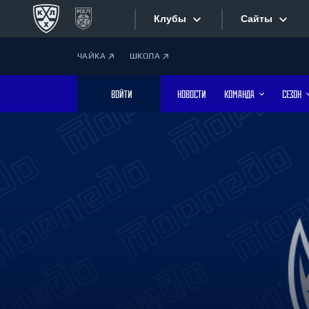
Клубы
Сайты
ЧАЙКА
ШКОЛА
Конференция «Запад»
Сайты
ВОЙТИ
НОВОСТИ
КОМАНДА
СЕЗОН
Дивизион Боброва
Лада
Видеотран
СКА
Хайлайты
Спартак
Торпедо
Текстовые
ХК Сочи
Интернет-
Дивизион Тарасова
Фотобанк
Динамо Мн
Динамо М
Приложе