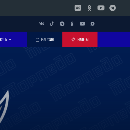
КЛУБ
МАГАЗИН
БИЛЕТЫ