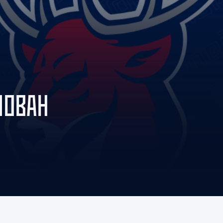
Амур
Барыс
Салават Юлаев
Сибирь
ЛОВАН