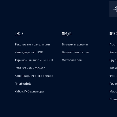
СЕЗОН
МЕДИА
ФАН-
Текстовые трансляции
Видеоматериалы
Прог
Календарь игр КХЛ
Видеотрансляции
Кале
Турнирные таблицы КХЛ
Фотогалерея
Груп
Статистика игроков
Тал
Календарь игр «Торпедо»
Фан-
Плей-офф
Гост
Кубок Губернатора
Масс
Прав