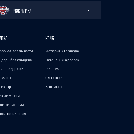
МХК ЧАЙКА
ЗОНА
КЛУБ
рамма лояльности
История «Торпедо»
ндарь болельщика
Легенды «Торпедо»
па поддержки
Реклама
исманы
СДЮШОР
сектор
Контакты
евые матчи
овые катания
ила поведения