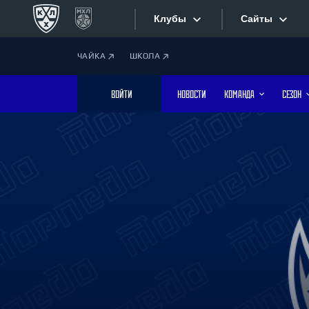
Клубы
Сайты
ЧАЙКА
ШКОЛА
Конференция «Запад»
Сайты
ВОЙТИ
НОВОСТИ
КОМАНДА
СЕЗОН
Дивизион Боброва
Лада
Видеотран
СКА
Хайлайты
Спартак
Торпедо
Текстовые
ХК Сочи
Интернет-
Дивизион Тарасова
Фотобанк
Динамо Мн
Динамо М
Приложе