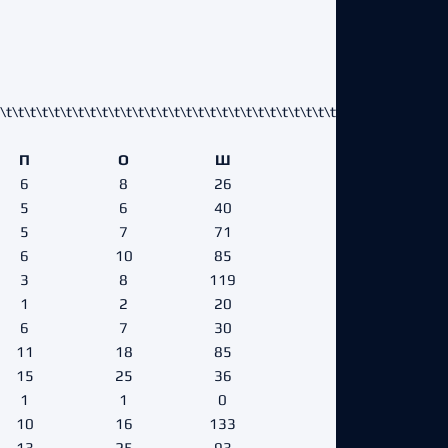
t\t\t\t\t\t\t\t\t\t\t\t\t\t\t\t\t\t\t\t\t\t\t\t\t\t\t\t\t\t\t\t\t\t\t\t\t\t
П
О
Ш
6
8
26
5
6
40
5
7
71
6
10
85
3
8
119
1
2
20
6
7
30
11
18
85
15
25
36
1
1
0
10
16
133
13
25
93