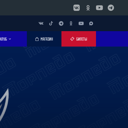
КЛУБ
МАГАЗИН
БИЛЕТЫ