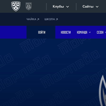
Клубы
Сайты
ЧАЙКА
ШКОЛА
Конференция «Запад»
Сайты
ВОЙТИ
НОВОСТИ
КОМАНДА
СЕЗОН
Дивизион Боброва
Лада
Видеотран
СКА
Хайлайты
Спартак
Торпедо
Текстовые
ХК Сочи
Интернет-
Дивизион Тарасова
Фотобанк
Динамо Мн
Динамо М
Приложе