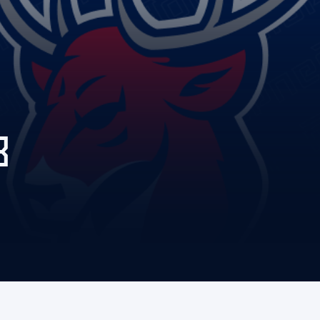
Амур
Барыс
Салават Юлаев
Сибирь
В