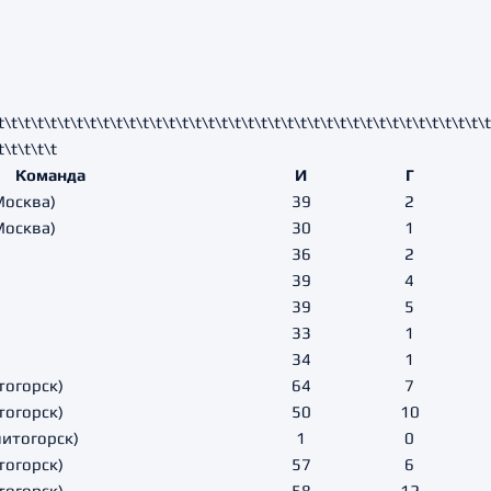
t\t\t\t\t\t\t\t\t\t\t\t\t\t\t\t\t\t\t\t\t\t\t\t\t\t\t\t\t\t\t\t\t\t\t\t\t\
t\t\t\t\t
Команда
И
Г
Москва)
39
2
Москва)
30
1
36
2
39
4
39
5
33
1
34
1
тогорск)
64
7
тогорск)
50
10
нитогорск)
1
0
тогорск)
57
6
тогорск)
58
12