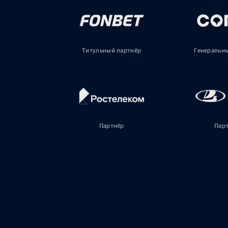
Титульный партнёр
Генеральн
Партнёр
Пар