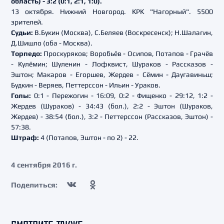
область) - 3:2 (0:1, 2:1, 1:0).
13 октября. Нижний Новгород. КРК "Нагорный". 5500
зрителей.
Судьи:
В.Букин (Москва), С.Беляев (Воскресенск); Н.Шалагин,
Д.Шишло (оба - Москва).
Торпедо:
Проскуряков; Воробьёв - Осипов, Потапов - Грачёв
- Кулёмин; Шуленин - Лофквист, Шураков - Рассказов -
Эштон; Макаров - Егоршев, Жердев - Сёмин - Даугавиньш;
Будкин - Веряев, Петтерссон - Ильин - Ураков.
Голы:
0:1 - Пережогин - 16:09, 0:2 - Фищенко - 29:12, 1:2 -
Жердев (Шураков) - 34:43 (бол.), 2:2 - Эштон (Шураков,
Жердев) - 38:54 (бол.), 3:2 - Петтерссон (Рассказов, Эштон) -
57:38.
Штраф:
4 (Потапов, Эштон - по 2) - 22.
4 сентября 2016 г.
Поделиться: