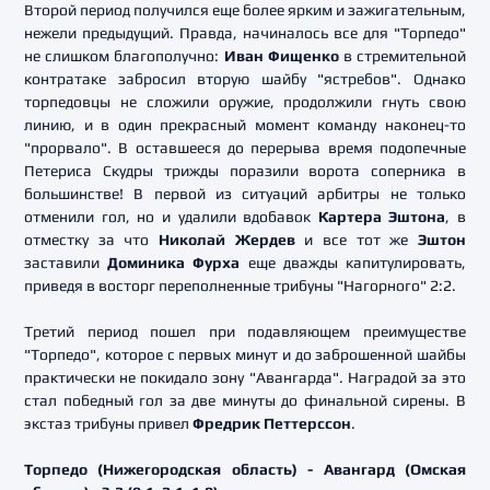
Второй период получился еще более ярким и зажигательным,
нежели предыдущий. Правда, начиналось все для "Торпедо"
не слишком благополучно:
Иван Фищенко
в стремительной
контратаке забросил вторую шайбу "ястребов". Однако
торпедовцы не сложили оружие, продолжили гнуть свою
линию, и в один прекрасный момент команду наконец-то
"прорвало". В оставшееся до перерыва время подопечные
Петериса Скудры трижды поразили ворота соперника в
большинстве! В первой из ситуаций арбитры не только
отменили гол, но и удалили вдобавок
Картера Эштона
, в
отместку за что
Николай Жердев
и все тот же
Эштон
заставили
Доминика Фурха
еще дважды капитулировать,
приведя в восторг переполненные трибуны "Нагорного" 2:2.
Третий период пошел при подавляющем преимуществе
"Торпедо", которое с первых минут и до заброшенной шайбы
практически не покидало зону "Авангарда". Наградой за это
стал победный гол за две минуты до финальной сирены. В
экстаз трибуны привел
Фредрик Петтерссон
.
Торпедо (Нижегородская область) - Авангард (Омская