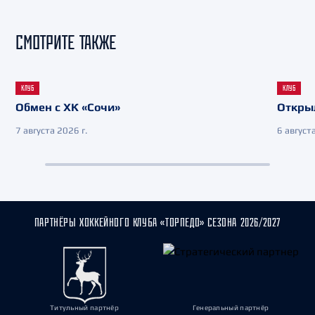
СМОТРИТЕ ТАКЖЕ
КЛУБ
КЛУБ
Обмен с ХК «Сочи»
Откры
7 августа 2026 г.
6 августа
ПАРТНЁРЫ ХОККЕЙНОГО КЛУБА «ТОРПЕДО» СЕЗОНА 2026/2027
Титульный партнёр
Генеральный партнёр