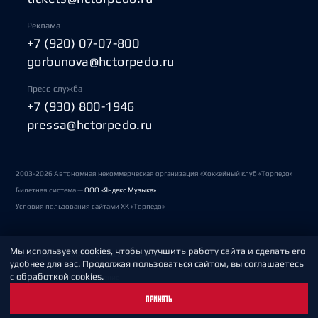
Реклама
+7 (920) 07-07-800
gorbunova@hctorpedo.ru
Пресс-служба
+7 (930) 800-1946
pressa@hctorpedo.ru
2003-2026 Автономная некоммерческая организация «Хоккейный клуб «Торпедо»
Билетная система —
ООО «Яндекс Музыка»
Условия пользования сайтами ХК «Торпедо»
Мы используем cookies, чтобы улучшить работу сайта и сделать его
Политика обработки персональных данных
удобнее для вас. Продолжая пользоваться сайтом, вы соглашаетесь
с обработкой cookies.
Пользовательское соглашение
ПРИНЯТЬ
Охрана труда