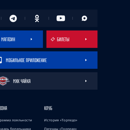
МАГАЗИН
БИЛЕТЫ
МОБИЛЬНОЕ ПРИЛОЖЕНИЕ
МХК ЧАЙКА
ЗОНА
КЛУБ
рамма лояльности
История «Торпедо»
ндарь болельщика
Легенды «Торпедо»