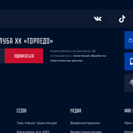
ЛУБА ХК «ТОРПЕДО»
Подписываясь на рассылку, Вы
ПОДПИСАТЬСЯ
соглашаетесь
с
политикой обработки
персональных данных
СЕЗОН
МЕДИА
ФАН-
Текстовые трансляции
Видеоматериалы
Прог
Календарь игр КХЛ
Видеотрансляции
Кале