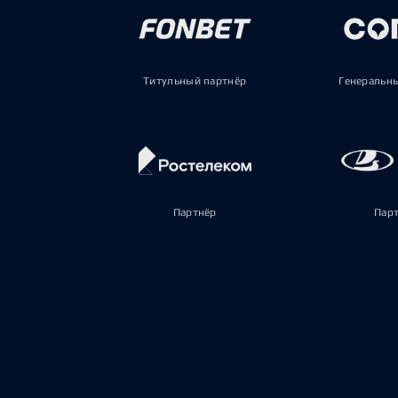
Титульный партнёр
Генеральн
Партнёр
Пар