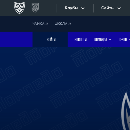
Клубы
Сайты
ЧАЙКА
ШКОЛА
Конференция «Запад»
Сайты
ВОЙТИ
НОВОСТИ
КОМАНДА
СЕЗОН
Дивизион Боброва
Лада
Видеотран
СКА
Хайлайты
Спартак
Торпедо
Текстовые
ХК Сочи
Интернет-
Дивизион Тарасова
Фотобанк
Динамо Мн
Динамо М
Приложе