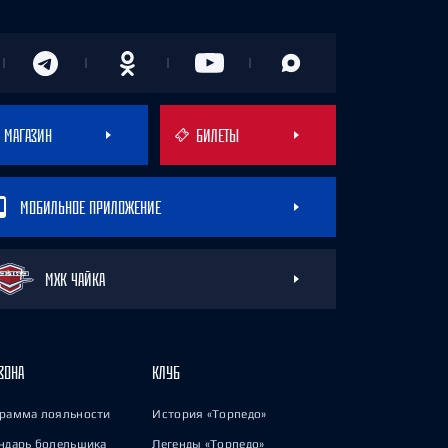
МАГАЗИН
БИЛЕТЫ
МОБИЛЬНОЕ ПРИЛОЖЕНИЕ
МХК ЧАЙКА
ЗОНА
КЛУБ
рамма лояльности
История «Торпедо»
ндарь болельщика
Легенды «Торпедо»