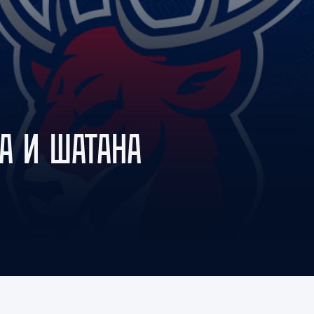
Амур
Барыс
Салават Юлаев
Сибирь
А И ШАТАНА