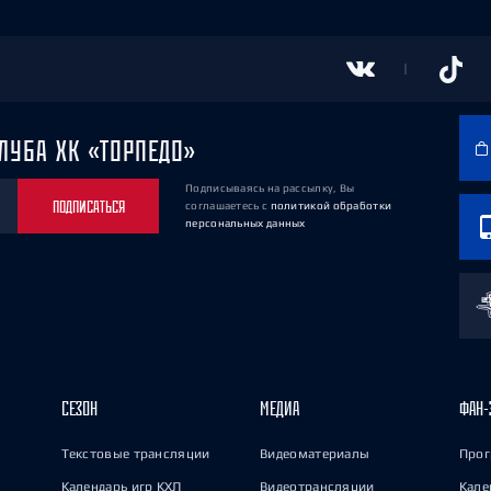
ЛУБА ХК «ТОРПЕДО»
Подписываясь на рассылку, Вы
ПОДПИСАТЬСЯ
соглашаетесь
с
политикой обработки
персональных данных
СЕЗОН
МЕДИА
ФАН-
Текстовые трансляции
Видеоматериалы
Прог
Календарь игр КХЛ
Видеотрансляции
Кале