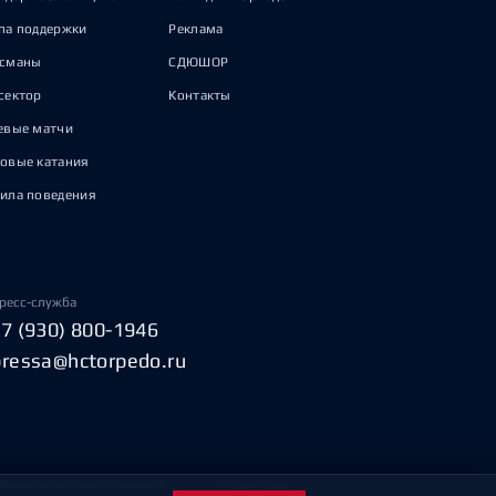
па поддержки
Реклама
исманы
СДЮШОР
сектор
Контакты
евые матчи
овые катания
ила поведения
ресс-служба
+7 (930) 800-1946
pressa@hctorpedo.ru
Пользовательское соглашение
Охрана труда