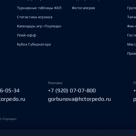
Турнирные таблицы КХЛ
Фотогалерея
Груп
Статистика игроков
Тал
Календарь игр «Торпедо»
Фан-
Плей-офф
Гост
Кубок Губернатора
Масс
Прав
Реклама
П
06-05-34
+7 (920) 07-07-800
torpedo.ru
gorbunova@hctorpedo.ru
б «Торпедо»
Политика обработки персональных данных