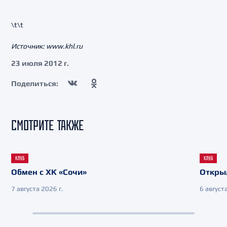
\t\t
Источник: www.khl.ru
23 июля 2012 г.
Поделиться:
СМОТРИТЕ ТАКЖЕ
КЛУБ
КЛУБ
Обмен с ХК «Сочи»
Откры
7 августа 2026 г.
6 августа