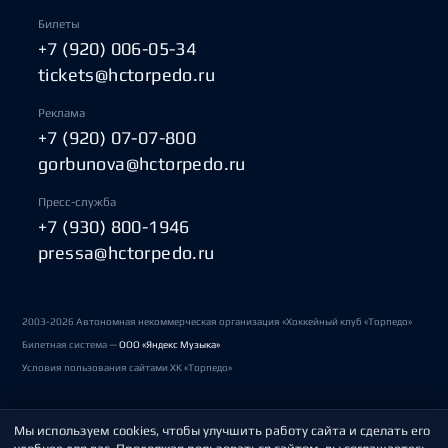
Билеты
+7 (920) 006-05-34
tickets@hctorpedo.ru
Реклама
+7 (920) 07-07-800
gorbunova@hctorpedo.ru
Пресс-служба
+7 (930) 800-1946
pressa@hctorpedo.ru
2003-2026 Автономная некоммерческая организация «Хоккейный клуб «Торпедо»
Билетная система —
ООО «Яндекс Музыка»
Условия пользования сайтами ХК «Торпедо»
Мы используем cookies, чтобы улучшить работу сайта и сделать его
Политика обработки персональных данных