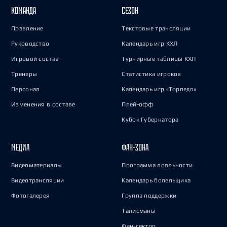
КОМАНДА
СЕЗОН
Правление
Текстовые трансляции
Руководство
Календарь игр КХЛ
Игровой состав
Турнирные таблицы КХЛ
Тренеры
Статистика игроков
Персонал
Календарь игр «Торпедо»
Изменения в составе
Плей-офф
Кубок Губернатора
МЕДИА
ФАН-ЗОНА
Видеоматериалы
Программа лояльности
Видеотрансляции
Календарь болельщика
Фотогалерея
Группа поддержки
Талисманы
Фан-сектор