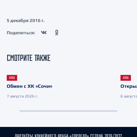
5 декабря 2016 г.
Поделиться:
СМОТРИТЕ ТАКЖЕ
КЛУБ
КЛУБ
Обмен с ХК «Сочи»
Откры
7 августа 2026 г.
6 августа
ПАРТНЁРЫ ХОККЕЙНОГО КЛУБА «ТОРПЕДО» СЕЗОНА 2026/2027