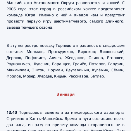
Мансийского Автономного Округа развивается и хоккей. С
2006 года этот город в российском хоккее представляет
команда Югра. Именно с ней 4 января нам и предстоит
провести первую игру шестиматчевого, самого длинного,
выезда текущего сезона.
В эту непростую поездку Торпедо отправилось в следующем
составе: Мольков, Проскуряков, Бирюков; Вишневский,
Дерлюк, Лофквист, Аляев, Желдаков, Осипов, Егоршев,
Родионычев, Шуленин, Баранцев; Грачёв, Потапов, Галузин,
Макмиллан, Эштон, Норман, Даугавиньш, Кулёмин, Сёмин,
Фролов, Мозер, Жердев, Кицын, Рассказов, Батлер.
3 января
12:40
Торпедовцы вылетели из нижегородского аэропорта
Стригино в Ханты-Мансийск. Время в пути составило всего
два часа, и сразу по прилету команда отправилась не в
гостиницу (как это часто бывает), а на Арену-Югра. Там