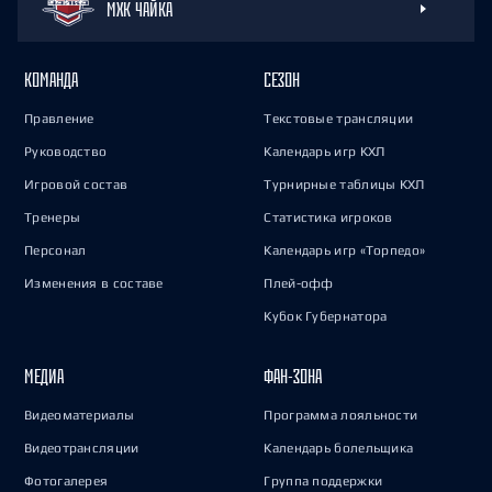
МХК ЧАЙКА
КОМАНДА
СЕЗОН
Правление
Текстовые трансляции
Руководство
Календарь игр КХЛ
Игровой состав
Турнирные таблицы КХЛ
Тренеры
Статистика игроков
Персонал
Календарь игр «Торпедо»
Изменения в составе
Плей-офф
Кубок Губернатора
МЕДИА
ФАН-ЗОНА
Видеоматериалы
Программа лояльности
Видеотрансляции
Календарь болельщика
Фотогалерея
Группа поддержки