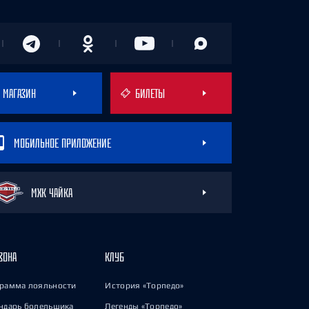
МАГАЗИН
БИЛЕТЫ
МОБИЛЬНОЕ ПРИЛОЖЕНИЕ
МХК ЧАЙКА
ЗОНА
КЛУБ
рамма лояльности
История «Торпедо»
ндарь болельщика
Легенды «Торпедо»