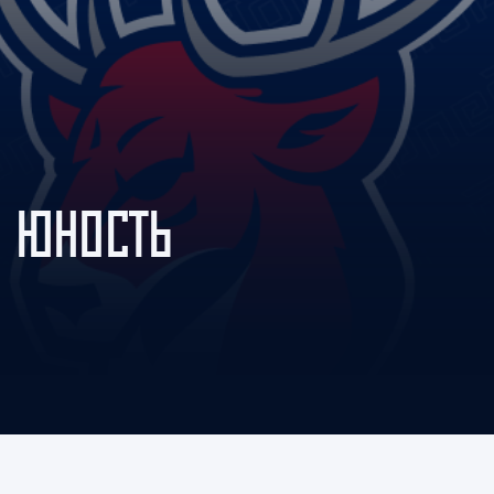
Амур
Барыс
Салават Юлаев
Сибирь
 ЮНОСТЬ