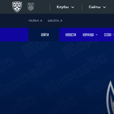
Клубы
Сайты
ЧАЙКА
ШКОЛА
Конференция «Запад»
Сайты
ВОЙТИ
НОВОСТИ
КОМАНДА
СЕЗОН
Дивизион Боброва
Лада
Видеотран
СКА
Хайлайты
Спартак
Торпедо
Текстовые
ХК Сочи
Интернет-
Дивизион Тарасова
Фотобанк
Динамо Мн
Динамо М
Приложе