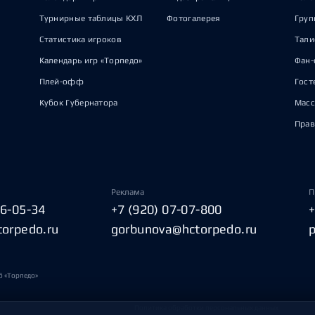
Турнирные таблицы КХЛ
Фотогалерея
Груп
Статистика игроков
Тал
Календарь игр «Торпедо»
Фан-
Плей-офф
Гост
Кубок Губернатора
Масс
Прав
Реклама
П
06-05-34
+7 (920) 07-07-800
torpedo.ru
gorbunova@hctorpedo.ru
б «Торпедо»
Политика обработки персональных данных