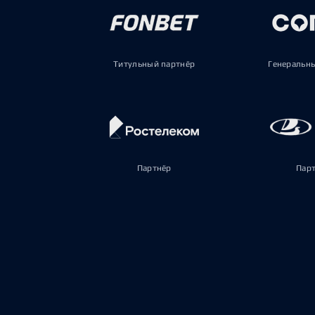
Титульный партнёр
Генеральн
Партнёр
Пар