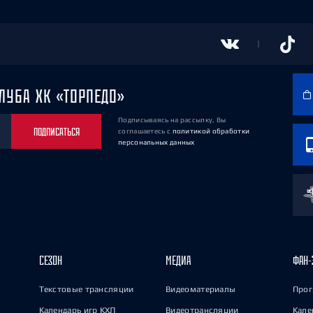
ЛУБА ХК «ТОРПЕДО»
Подписываясь на рассылку, Вы
ПОДПИСАТЬСЯ
соглашаетесь
с
политикой обработки
персональных данных
СЕЗОН
МЕДИА
ФАН-
Текстовые трансляции
Видеоматериалы
Прог
Календарь игр КХЛ
Видеотрансляции
Кале