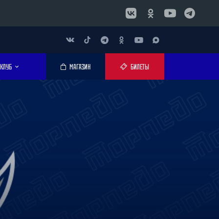
КЛУБ
МАГАЗИН
БИЛЕТЫ