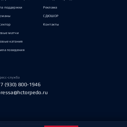
па поддержки
Реклама
исманы
СДЮШОР
сектор
Контакты
евые матчи
овые катания
ила поведения
ресс-служба
+7 (930) 800-1946
pressa@hctorpedo.ru
Пользовательское соглашение
Охрана труда