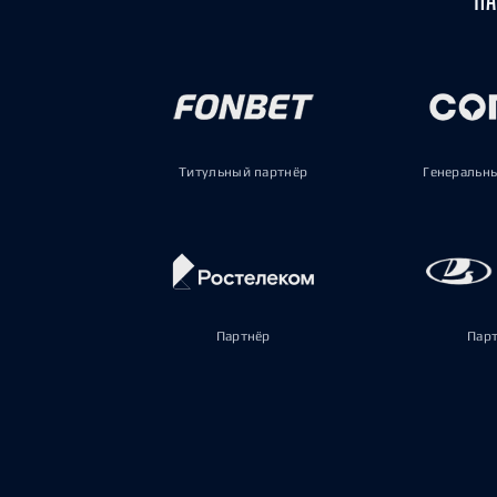
Титульный партнёр
Генеральн
Партнёр
Пар