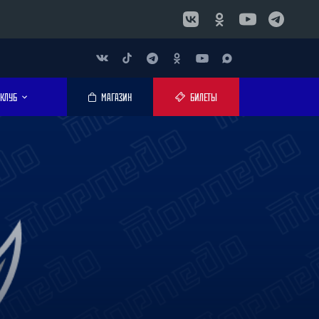
КЛУБ
МАГАЗИН
БИЛЕТЫ