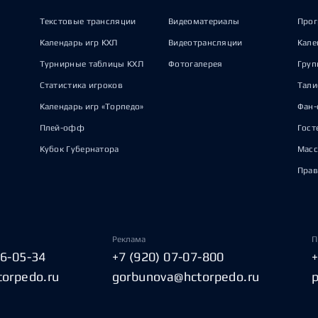
Текстовые трансляции
Видеоматериалы
Прог
Календарь игр КХЛ
Видеотрансляции
Кале
Турнирные таблицы КХЛ
Фотогалерея
Груп
Статистика игроков
Тал
Календарь игр «Торпедо»
Фан-
Плей-офф
Гост
Кубок Губернатора
Масс
Прав
Реклама
П
06-05-34
+7 (920) 07-07-800
torpedo.ru
gorbunova@hctorpedo.ru