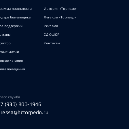
рамма лояльности
История «Торпедо»
ндарь болельщика
Легенды «Торпедо»
па поддержки
Реклама
исманы
СДЮШОР
сектор
Контакты
евые матчи
овые катания
ила поведения
ресс-служба
+7 (930) 800-1946
pressa@hctorpedo.ru