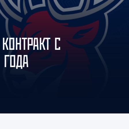
Амур
Барыс
Салават Юлаев
Сибирь
 КОНТРАКТ С
 ГОДА