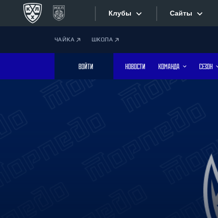
Клубы
Сайты
ЧАЙКА
ШКОЛА
Конференция «Запад»
Сайты
ВОЙТИ
НОВОСТИ
КОМАНДА
СЕЗОН
Дивизион Боброва
Лада
Видеотран
СКА
Хайлайты
Спартак
Торпедо
Текстовые
ХК Сочи
Интернет-
Дивизион Тарасова
Фотобанк
Динамо Мн
Динамо М
Приложе