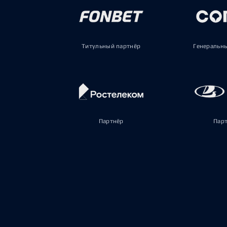
Титульный партнёр
Генеральн
Партнёр
Пар