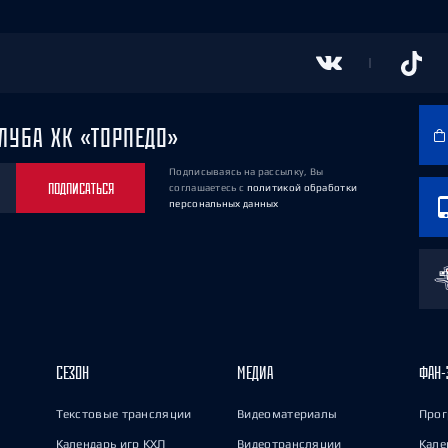
ЛУБА ХК «ТОРПЕДО»
Подписываясь на рассылку, Вы
ПОДПИСАТЬСЯ
соглашаетесь
с
политикой обработки
персональных данных
СЕЗОН
МЕДИА
ФАН-
Текстовые трансляции
Видеоматериалы
Прог
Календарь игр КХЛ
Видеотрансляции
Кале