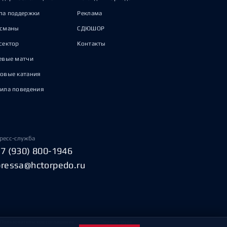
па поддержки
Реклама
исманы
СДЮШОР
сектор
Контакты
евые матчи
овые катания
ила поведения
ресс-служба
+7 (930) 800-1946
pressa@hctorpedo.ru
Пользовательское соглашение
Охрана труда