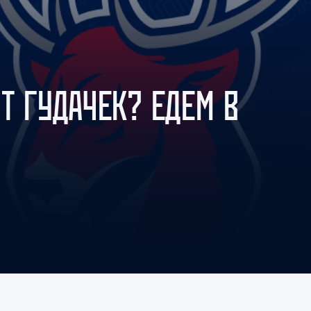
Амур
Барыс
Салават Юлаев
Сибирь
Т ГУДАЧЕК? ЕДЕМ В