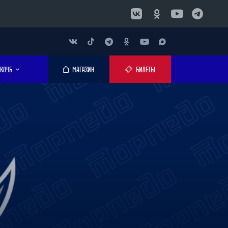
КЛУБ
МАГАЗИН
БИЛЕТЫ