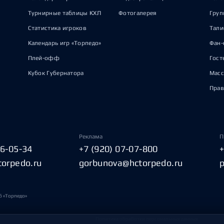
Турнирные таблицы КХЛ
Фотогалерея
Груп
Статистика игроков
Тал
Календарь игр «Торпедо»
Фан-
Плей-офф
Гост
Кубок Губернатора
Масс
Прав
Реклама
П
06-05-34
+7 (920) 07-07-800
torpedo.ru
gorbunova@hctorpedo.ru
б «Торпедо»
Политика обработки персональных данных