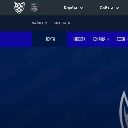
Клубы
Сайты
ЧАЙКА
ШКОЛА
Конференция «Запад»
Сайты
ВОЙТИ
НОВОСТИ
КОМАНДА
СЕЗОН
Дивизион Боброва
Лада
Видеотран
СКА
Хайлайты
Спартак
Торпедо
Текстовые
ХК Сочи
Интернет-
Дивизион Тарасова
Фотобанк
Динамо Мн
Динамо М
Приложе