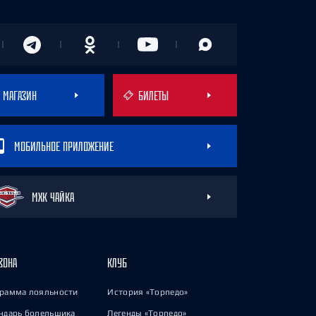
МАГАЗИН
БИЛЕТЫ
МОБИЛЬНОЕ ПРИЛОЖЕНИЕ
МХК ЧАЙКА
ЗОНА
КЛУБ
рамма лояльности
История «Торпедо»
ндарь болельщика
Легенды «Торпедо»