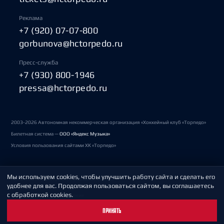
Реклама
+7 (920) 07-07-800
gorbunova@hctorpedo.ru
Пресс-служба
+7 (930) 800-1946
pressa@hctorpedo.ru
2003-2026 Автономная некоммерческая организация «Хоккейный клуб «Торпедо»
Билетная система —
ООО «Яндекс Музыка»
Условия пользования сайтами ХК «Торпедо»
Мы используем cookies, чтобы улучшить работу сайта и сделать его
Политика обработки персональных данных
удобнее для вас. Продолжая пользоваться сайтом, вы соглашаетесь
с обработкой cookies.
Пользовательское соглашение
ПРИНЯТЬ
Охрана труда