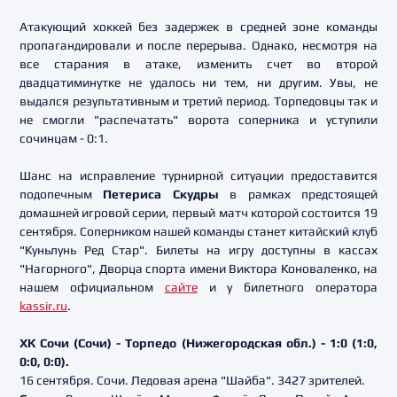
Атакующий хоккей без задержек в средней зоне команды
пропагандировали и после перерыва. Однако, несмотря на
все старания в атаке, изменить счет во второй
двадцатиминутке не удалось ни тем, ни другим. Увы, не
выдался результативным и третий период. Торпедовцы так и
не смогли "распечатать" ворота соперника и уступили
сочинцам - 0:1.
Шанс на исправление турнирной ситуации предоставится
подопечным
Петериса Скудры
в рамках предстоящей
домашней игровой серии, первый матч которой состоится 19
сентября. Соперником нашей команды станет китайский клуб
"Куньлунь Ред Стар". Билеты на игру доступны в кассах
"Нагорного", Дворца спорта имени Виктора Коноваленко, на
нашем официальном
сайте
и у билетного оператора
kassir.ru
.
ХК Сочи (Сочи) - Торпедо (Нижегородская обл.) - 1:0 (1:0,
0:0, 0:0).
16 сентября. Сочи. Ледовая арена "Шайба". 3427 зрителей.