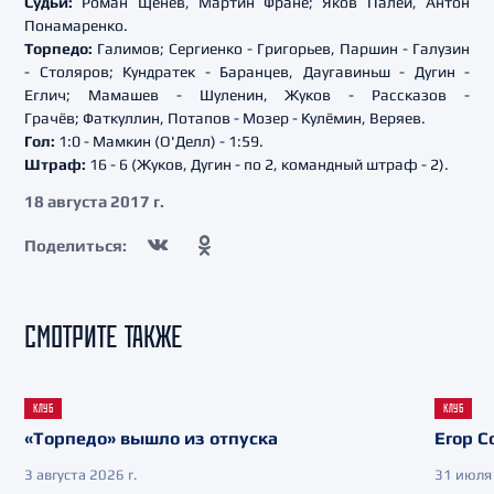
Судьи:
Роман Щенёв, Мартин Франё; Яков Палей, Антон
Понамаренко.
Торпедо:
Галимов; Сергиенко - Григорьев, Паршин - Галузин
- Столяров; Кундратек - Баранцев, Даугавиньш - Дугин -
Еглич; Мамашев - Шуленин, Жуков - Рассказов -
Грачёв; Фаткуллин, Потапов - Мозер - Кулёмин, Веряев.
Гол:
1:0 - Мамкин (О'Делл) - 1:59.
Штраф:
16 - 6 (Жуков, Дугин - по 2, командный штраф - 2).
18 августа 2017 г.
Поделиться:
СМОТРИТЕ ТАКЖЕ
КЛУБ
КЛУБ
«Торпедо» вышло из отпуска
Егор С
3 августа 2026 г.
31 июля 