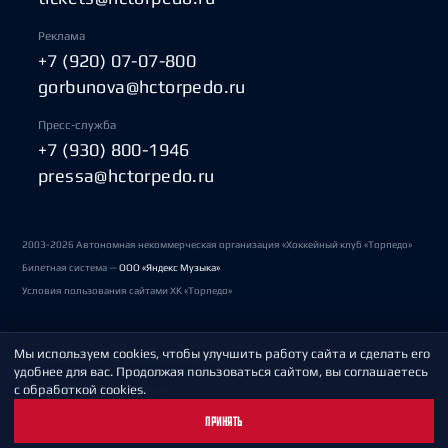
Реклама
+7 (920) 07-07-800
gorbunova@hctorpedo.ru
Пресс-служба
+7 (930) 800-1946
pressa@hctorpedo.ru
2003-2026 Автономная некоммерческая организация «Хоккейный клуб «Торпедо»
Билетная система —
ООО «Яндекс Музыка»
Условия пользования сайтами ХК «Торпедо»
Мы используем cookies, чтобы улучшить работу сайта и сделать его
Политика обработки персональных данных
удобнее для вас. Продолжая пользоваться сайтом, вы соглашаетесь
с обработкой cookies.
Пользовательское соглашение
ПРИНЯТЬ
Охрана труда