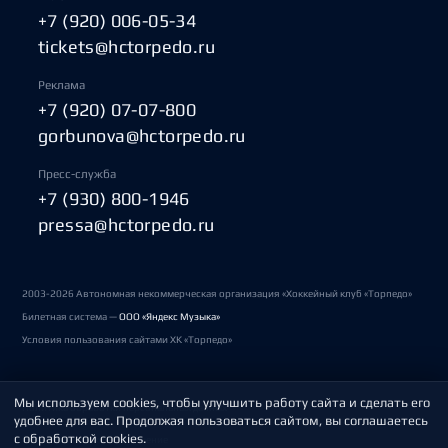
+7 (920) 006-05-34
tickets@hctorpedo.ru
Реклама
+7 (920) 07-07-800
gorbunova@hctorpedo.ru
Пресс-служба
+7 (930) 800-1946
pressa@hctorpedo.ru
2003-2026 Автономная некоммерческая организация «Хоккейный клуб «Торпедо»
Билетная система —
ООО «Яндекс Музыка»
Условия пользования сайтами ХК «Торпедо»
Мы используем cookies, чтобы улучшить работу сайта и сделать его
Политика обработки персональных данных
удобнее для вас. Продолжая пользоваться сайтом, вы соглашаетесь
с обработкой cookies.
Пользовательское соглашение