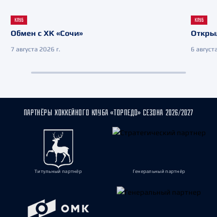
КЛУБ
КЛУБ
Обмен с ХК «Сочи»
Откры
7 августа 2026 г.
6 августа
ПАРТНЁРЫ ХОККЕЙНОГО КЛУБА «ТОРПЕДО» СЕЗОНА 2026/2027
Титульный партнёр
Генеральный партнёр