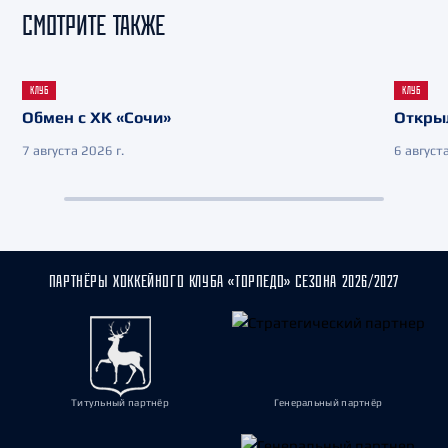
СМОТРИТЕ ТАКЖЕ
КЛУБ
КЛУБ
Обмен с ХК «Сочи»
Откры
7 августа 2026 г.
6 августа
ПАРТНЁРЫ ХОККЕЙНОГО КЛУБА «ТОРПЕДО» СЕЗОНА 2026/2027
Титульный партнёр
Генеральный партнёр