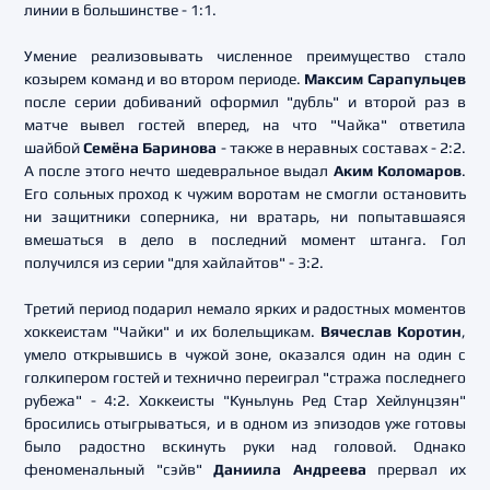
линии в большинстве - 1:1.
Умение реализовывать численное преимущество стало
козырем команд и во втором периоде.
Максим Сарапульцев
после серии добиваний оформил "дубль" и второй раз в
матче вывел гостей вперед, на что "Чайка" ответила
шайбой
Семёна Баринова
- также в неравных составах - 2:2.
А после этого нечто шедевральное выдал
Аким Коломаров
.
Его сольных проход к чужим воротам не смогли остановить
ни защитники соперника, ни вратарь, ни попытавшаяся
вмешаться в дело в последний момент штанга. Гол
получился из серии "для хайлайтов" - 3:2.
Третий период подарил немало ярких и радостных моментов
хоккеистам "Чайки" и их болельщикам.
Вячеслав Коротин
,
умело открывшись в чужой зоне, оказался один на один с
голкипером гостей и технично переиграл "стража последнего
рубежа" - 4:2. Хоккеисты "Куньлунь Ред Стар Хейлунцзян"
бросились отыгрываться, и в одном из эпизодов уже готовы
было радостно вскинуть руки над головой. Однако
феноменальный "сэйв"
Даниила Андреева
прервал их