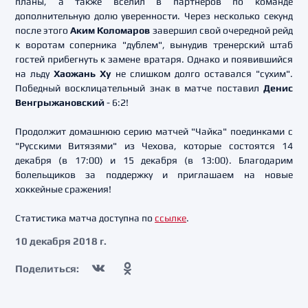
планы, а также вселил в партнеров по команде
дополнительную долю уверенности. Через несколько секунд
после этого
Аким Коломаров
завершил свой очередной рейд
к воротам соперника "дублем", вынудив тренерский штаб
гостей прибегнуть к замене вратаря. Однако и появившийся
на льду
Хаожань Ху
не слишком долго оставался "сухим".
Победный восклицательный знак в матче поставил
Денис
Венгрыжановский
- 6:2!
Продолжит домашнюю серию матчей "Чайка" поединками с
"Русскими Витязями" из Чехова, которые состоятся 14
декабря (в 17:00) и 15 декабря (в 13:00). Благодарим
болельщиков за поддержку и приглашаем на новые
хоккейные сражения!
Статистика матча доступна по
ссылке
.
10 декабря 2018 г.
Поделиться: