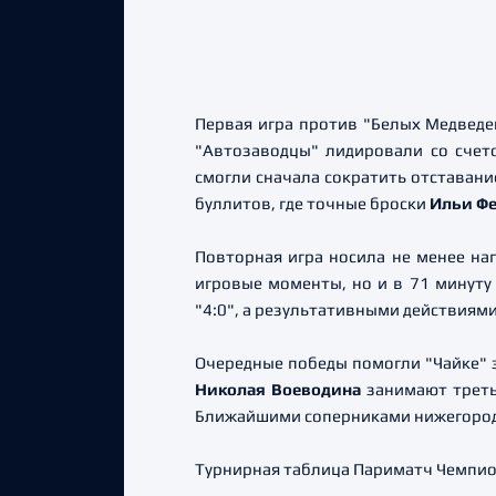
Первая игра против "Белых Медведе
"Автозаводцы" лидировали со счет
смогли сначала сократить отставание
буллитов, где точные броски
Ильи Ф
Повторная игра носила не менее н
игровые моменты, но и в 71 минуту
"4:0", а результативными действиям
Очередные победы помогли "Чайке"
Николая Воеводина
занимают треть
Ближайшими соперниками нижегородце
Турнирная таблица Париматч Чемпио