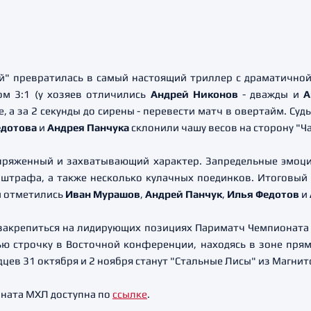
й" превратилась в самый настоящий триллер с драматичной
ом 3:1 (у хозяев отличились
Андрей Никонов
- дважды и
А
, а за 2 секунды до сирены - перевести матч в овертайм. Су
едотова
и
Андрея Панчука
склонили чашу весов на сторону "Ч
апряженный и захватывающий характер. Запредельные эмоц
 штрафа, а также несколько кулачных поединков. Итоговы
и отметились
Иван Мурашов
,
Андрей Панчук
,
Илья Федотов
и
 закрепиться на лидирующих позициях Париматч Чемпионата
ю строчку в Восточной конференции, находясь в зоне прям
в 31 октября и 2 ноября станут "Стальные Лисы" из Магнит
ната МХЛ доступна по
ссылке
.