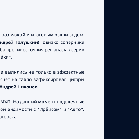
 развязкой и итоговым хэппи-эндом.
ндрей Галушкин
), однако соперники
дьба противостояния решалась в серии
айки".
ии вылились не только в эффектные
й счет на табло зафиксировал цифры
Андрей Никонов
.
 МХЛ. На данный момент подопечные
ой видимости с "Ирбисом" и "Авто".
огорска.