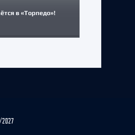
Двусторонни
ётся в «Торпедо»!
Максимом А
29 июля 2026 г.
/2027