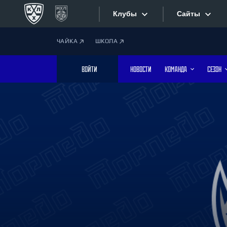
Клубы
Сайты
ЧАЙКА
ШКОЛА
Конференция «Запад»
Сайты
ВОЙТИ
НОВОСТИ
КОМАНДА
СЕЗОН
Дивизион Боброва
Лада
Видеотран
СКА
Хайлайты
Спартак
Торпедо
Текстовые
ХК Сочи
Интернет-
Дивизион Тарасова
Фотобанк
Динамо Мн
Динамо М
Приложе