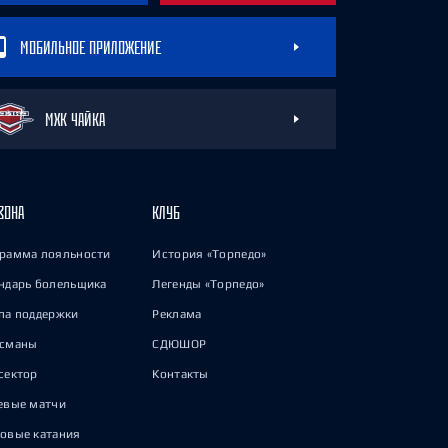
МОБИЛЬНОЕ ПРИЛОЖЕНИЕ
МХК ЧАЙКА
ЗОНА
КЛУБ
рамма лояльности
История «Торпедо»
ндарь болельщика
Легенды «Торпедо»
па поддержки
Реклама
исманы
СДЮШОР
сектор
Контакты
евые матчи
овые катания