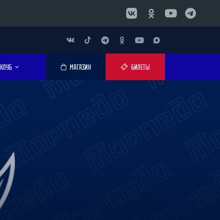
КЛУБ
МАГАЗИН
БИЛЕТЫ