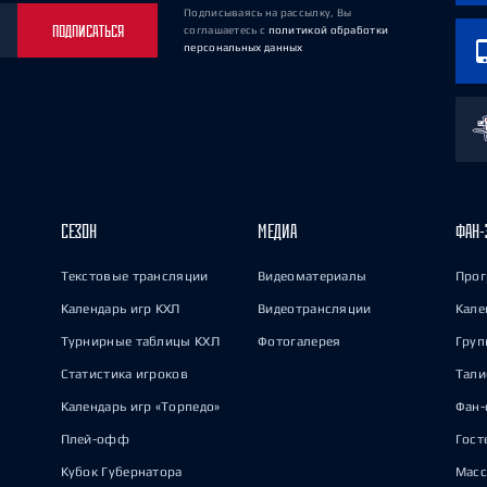
Подписываясь на рассылку, Вы
ПОДПИСАТЬСЯ
соглашаетесь
с
политикой обработки
персональных данных
СЕЗОН
МЕДИА
ФАН-
Текстовые трансляции
Видеоматериалы
Прог
Календарь игр КХЛ
Видеотрансляции
Кале
Турнирные таблицы КХЛ
Фотогалерея
Груп
Статистика игроков
Тал
Календарь игр «Торпедо»
Фан-
Плей-офф
Гост
Кубок Губернатора
Масс