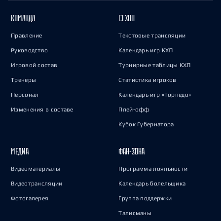
КОМАНДА
СЕЗОН
Правление
Текстовые трансляции
Руководство
Календарь игр КХЛ
Игровой состав
Турнирные таблицы КХЛ
Тренеры
Статистика игроков
Персонал
Календарь игр «Торпедо»
Изменения в составе
Плей-офф
Кубок Губернатора
МЕДИА
ФАН-ЗОНА
Видеоматериалы
Программа лояльности
Видеотрансляции
Календарь болельщика
Фотогалерея
Группа поддержки
Талисманы