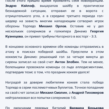
После этого пришло время проявлять себя новобранцам.
Эндрю Кэйлоф
, выцарапав шайбу в практически
безнадежной ситуации, отправил ее в ворота с
отрицательного угла, а в середине третьего периода гол-
шедевр на зависть многим нападающим сотворил игрок
обороны Торпедо
Михаил Орлов
. Оставив не у дел
нескольких соперников и голкипера Динамо
Георгия
Кузнецова
, он привел трибуны Нагорного в восторг - 3:3.
В концовке основного времени обе команды отправились в
атаку в поисках победной шайбы. Преуспели в этом
хоккеисты Динамо: решающий гол за четыре минуты до
сирены записал на свой счет
Антон Злобин
. Тем не менее,
болельщики провожали команды со льда аплодисментами,
подтвердив тезис о том, что праздник хоккея удался!
Наградой за доверие любителям хоккея стала победа
Торпедо в серии послематчевых буллитов. Точное попадание
на свой счет записал
Михаил Смолин
, а
Андрей Тихомиров
нейтрализовал все попытки соперников 1:0.
По окончании ледовых баталий
Варвара Бунькова