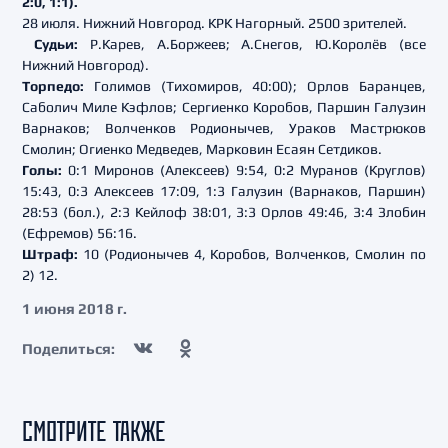
2:0, 1:1).
28 июля. Нижний Новгород. КРК Нагорный. 2500 зрителей.
Судьи:
Р.Карев, А.Боржеев; А.Снегов, Ю.Королёв (все
Нижний Новгород).
Торпедо:
Голимов (Тихомиров, 40:00); Орлов Баранцев,
Саболич Миле Кэфлов; Сергиенко Коробов, Паршин Галузин
Варнаков; Волченков Родионычев, Ураков Мастрюков
Смолин; Огиенко Медведев, Марковин Есаян Сетдиков.
Голы:
0:1 Миронов (Алексеев) 9:54, 0:2 Муранов (Круглов)
15:43, 0:3 Алексеев 17:09, 1:3 Галузин (Варнаков, Паршин)
28:53 (бол.), 2:3 Кейлоф 38:01, 3:3 Орлов 49:46, 3:4 Злобин
(Ефремов) 56:16.
Штраф:
10 (Родионычев 4, Коробов, Волченков, Смолин по
2) 12.
1 июня 2018 г.
Поделиться:
СМОТРИТЕ ТАКЖЕ