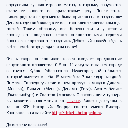
определила лучших игроков матча, которыми, разумеется
стали ее коллеги по вратарскому цеху. После этого
нижегородская спортсменка была приглашена в раздевалку
Динамо, где свой вклад в ее восстановление внесла команда
гостей. Таким образом, все болельщики и участники
прошедшего поединка стали полноправными героями
большого спортивного праздника. Дебютный хоккейный день
в Нижнем Новгороде удался на славу!
Очень скоро поклонников хоккея ожидает продолжение
спортивного пиршества. С 5 по 11 августа в нашем городе
состоится Кубок Губернатора Нижегородской области,
который вместит в себя 15 матчей за 7 календарных дней.
Помимо Торпедо участие в нем примут команды: Динамо
(Москва), Динамо (Минск), Динамо (Рига), Автомобилист
(Екатеринбург) и Спартак (Москва). С расписанием турнира
вы можете ознакомиться по
ссылке
. Билеты доступны в
кассах КРК Нагорный, Дворца спорта имени Виктора
Коноваленко и на сайте
http://tickets.hctorpedo.ru
.
До встречи на хоккее!