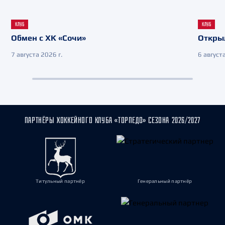
КЛУБ
КЛУБ
Обмен с ХК «Сочи»
Откры
7 августа 2026 г.
6 августа
ПАРТНЁРЫ ХОККЕЙНОГО КЛУБА «ТОРПЕДО» СЕЗОНА 2026/2027
Титульный партнёр
Генеральный партнёр