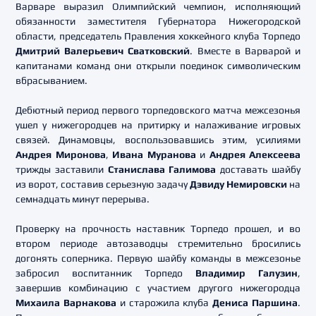
Варваре выразил Олимпийский чемпион, исполняющий
обязанности заместителя Губернатора Нижегородской
области, председатель Правления хоккейного клуба Торпедо
Дмитрий Валерьевич Сватковский
. Вместе в Варварой и
капитанами команд они открыли поединок символическим
вбрасыванием.
Дебютный период первого торпедовского матча межсезонья
ушел у нижегородцев на притирку и налаживание игровых
связей. Динамовцы, воспользовавшись этим, усилиями
Андрея Миронова
,
Ивана Муранова
и
Андрея Алексеева
трижды заставили
Станислава Галимова
доставать шайбу
из ворот, составив серьезную задачу
Дэвиду Немировски
на
семнадцать минут перерыва.
Проверку на прочность наставник Торпедо прошел, и во
втором периоде автозаводцы стремительно бросились
догонять соперника. Первую шайбу команды в межсезонье
забросил воспитанник Торпедо
Владимир Галузин
,
завершив комбинацию с участием другого нижегородца
Михаила Варнакова
и старожила клуба
Дениса Паршина
.