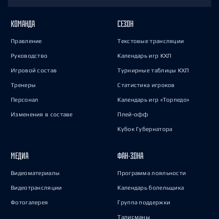
КОМАНДА
СЕЗОН
Правление
Текстовые трансляции
Руководство
Календарь игр КХЛ
Игровой состав
Турнирные таблицы КХЛ
Тренеры
Статистика игроков
Персонал
Календарь игр «Торпедо»
Изменения в составе
Плей-офф
Кубок Губернатора
МЕДИА
ФАН-ЗОНА
Видеоматериалы
Программа лояльности
Видеотрансляции
Календарь болельщика
Фотогалерея
Группа поддержки
Талисманы