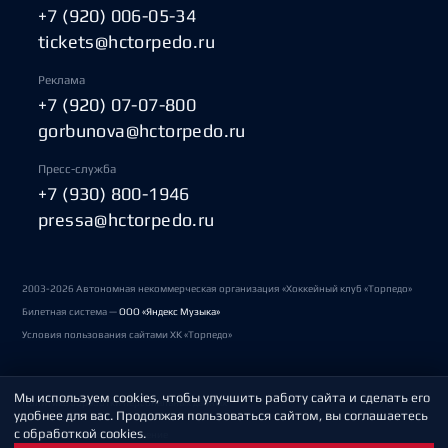
+7 (920) 006-05-34
tickets@hctorpedo.ru
Реклама
+7 (920) 07-07-800
gorbunova@hctorpedo.ru
Пресс-служба
+7 (930) 800-1946
pressa@hctorpedo.ru
2003-2026 Автономная некоммерческая организация «Хоккейный клуб «Торпедо»
Билетная система —
ООО «Яндекс Музыка»
Условия пользования сайтами ХК «Торпедо»
Мы используем cookies, чтобы улучшить работу сайта и сделать его
Политика обработки персональных данных
удобнее для вас. Продолжая пользоваться сайтом, вы соглашаетесь
с обработкой cookies.
Пользовательское соглашение