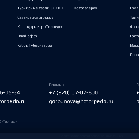
Турнирные таблицы КХЛ
Фотогалерея
Груп
Статистика игроков
Тал
Календарь игр «Торпедо»
Фан-
Плей-офф
Гост
Кубок Губернатора
Масс
Прав
Реклама
П
06-05-34
+7 (920) 07-07-800
torpedo.ru
gorbunova@hctorpedo.ru
б «Торпедо»
Политика обработки персональных данных