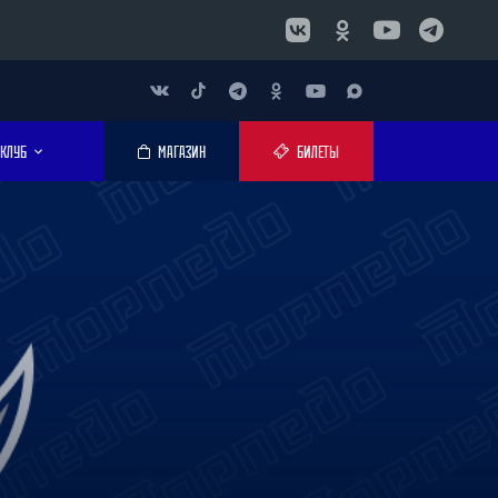
КЛУБ
МАГАЗИН
БИЛЕТЫ