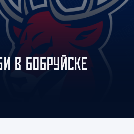
Амур
Барыс
Салават Юлаев
Сибирь
БИ В БОБРУЙСКЕ