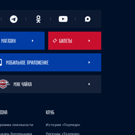
МАГАЗИН
БИЛЕТЫ
МОБИЛЬНОЕ ПРИЛОЖЕНИЕ
МХК ЧАЙКА
ЗОНА
КЛУБ
рамма лояльности
История «Торпедо»
ндарь болельщика
Легенды «Торпедо»