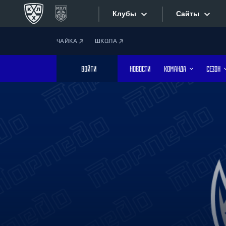
Клубы
Сайты
ЧАЙКА
ШКОЛА
Конференция «Запад»
Сайты
ВОЙТИ
НОВОСТИ
КОМАНДА
СЕЗОН
Дивизион Боброва
Лада
Видеотран
СКА
Хайлайты
Спартак
Торпедо
Текстовые
ХК Сочи
Интернет-
Дивизион Тарасова
Фотобанк
Динамо Мн
Динамо М
Приложе