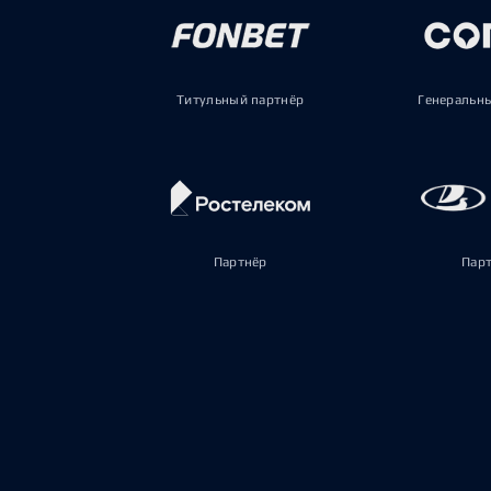
Титульный партнёр
Генеральн
Партнёр
Пар