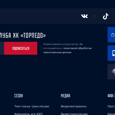
ЛУБА ХК «ТОРПЕДО»
Подписываясь на рассылку, Вы
ПОДПИСАТЬСЯ
соглашаетесь
с
политикой обработки
персональных данных
СЕЗОН
МЕДИА
ФАН-
Текстовые трансляции
Видеоматериалы
Прог
Календарь игр КХЛ
Видеотрансляции
Кале