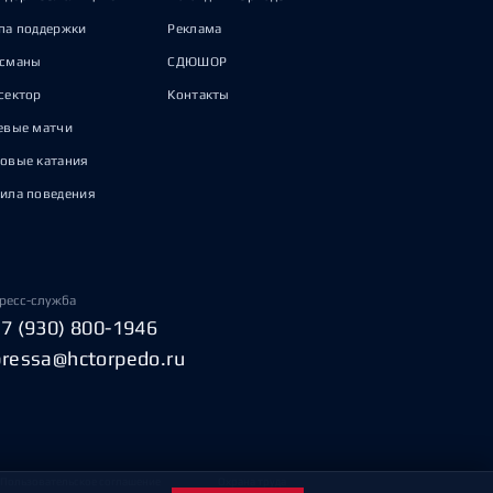
па поддержки
Реклама
исманы
СДЮШОР
сектор
Контакты
евые матчи
овые катания
ила поведения
ресс-служба
+7 (930) 800-1946
pressa@hctorpedo.ru
Пользовательское соглашение
Охрана труда