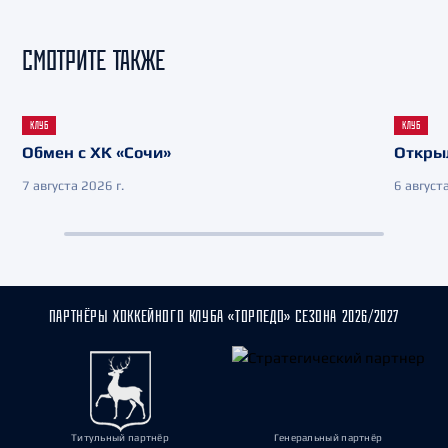
СМОТРИТЕ ТАКЖЕ
КЛУБ
КЛУБ
Обмен с ХК «Сочи»
Откры
7 августа 2026 г.
6 августа
ПАРТНЁРЫ ХОККЕЙНОГО КЛУБА «ТОРПЕДО» СЕЗОНА 2026/2027
Титульный партнёр
Генеральный партнёр