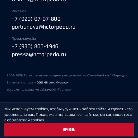
Реклама
+7 (920) 07-07-800
gorbunova@hctorpedo.ru
Пресс-служба
+7 (930) 800-1946
pressa@hctorpedo.ru
2003-2026 Автономная некоммерческая организация «Хоккейный клуб «Торпедо»
Билетная система —
ООО «Яндекс Музыка»
Условия пользования сайтами ХК «Торпедо»
Мы используем cookies, чтобы улучшить работу сайта и сделать его
Политика обработки персональных данных
удобнее для вас. Продолжая пользоваться сайтом, вы соглашаетесь
с обработкой cookies.
Пользовательское соглашение
ПРИНЯТЬ
Охрана труда