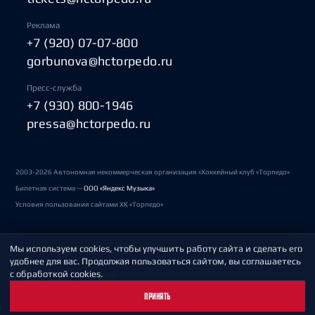
Реклама
+7 (920) 07-07-800
gorbunova@hctorpedo.ru
Пресс-служба
+7 (930) 800-1946
pressa@hctorpedo.ru
2003-2026 Автономная некоммерческая организация «Хоккейный клуб «Торпедо»
Билетная система —
ООО «Яндекс Музыка»
Условия пользования сайтами ХК «Торпедо»
Мы используем cookies, чтобы улучшить работу сайта и сделать его
Политика обработки персональных данных
удобнее для вас. Продолжая пользоваться сайтом, вы соглашаетесь
с обработкой cookies.
Пользовательское соглашение
ПРИНЯТЬ
Охрана труда