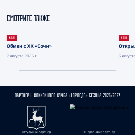
СМОТРИТЕ ТАКЖЕ
КЛУБ
КЛУБ
Обмен с ХК «Сочи»
Откры
7 августа 2026 г.
6 августа
ПАРТНЁРЫ ХОККЕЙНОГО КЛУБА «ТОРПЕДО» СЕЗОНА 2026/2027
Титульный партнёр
Генеральный партнёр