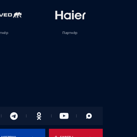
тнёр
Партнёр