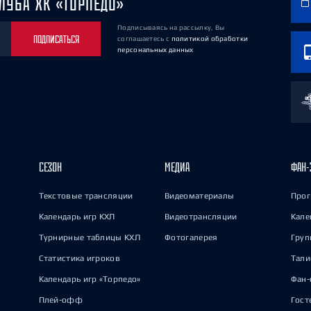
ЛУБА ХК «ТОРПЕДО»
Подписываясь на рассылку, Вы
ПОДПИСАТЬСЯ
соглашаетесь
с
политикой обработки
персональных данных
СЕЗОН
МЕДИА
ФАН-
Текстовые трансляции
Видеоматериалы
Прог
Календарь игр КХЛ
Видеотрансляции
Кале
Турнирные таблицы КХЛ
Фотогалерея
Груп
Статистика игроков
Тал
Календарь игр «Торпедо»
Фан-
Плей-офф
Гост