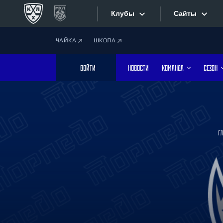
Клубы
Сайты
ЧАЙКА
ШКОЛА
Конференция «Запад»
Сайты
ВОЙТИ
НОВОСТИ
КОМАНДА
СЕЗОН
Дивизион Боброва
Лада
Видеотран
СКА
Хайлайты
Спартак
Г
Торпедо
Текстовые
ХК Сочи
Интернет-
Дивизион Тарасова
Фотобанк
Динамо Мн
Динамо М
Приложе