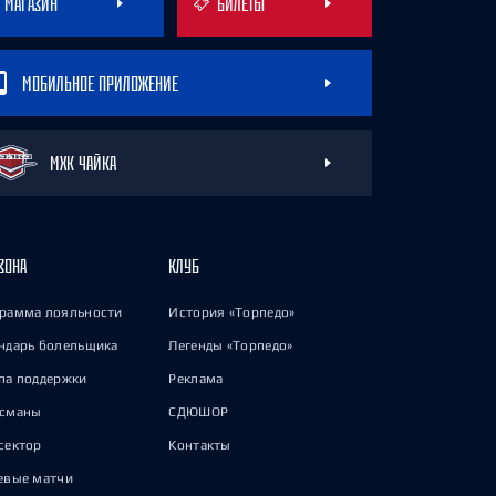
МАГАЗИН
БИЛЕТЫ
МОБИЛЬНОЕ ПРИЛОЖЕНИЕ
МХК ЧАЙКА
ЗОНА
КЛУБ
рамма лояльности
История «Торпедо»
ндарь болельщика
Легенды «Торпедо»
па поддержки
Реклама
исманы
СДЮШОР
сектор
Контакты
евые матчи