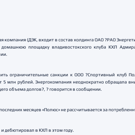
 компания (ДЭК, входит в состав холдинга ОАО ?РАО Энергет
ь домашнюю площадку владивостокского клуба КХЛ Адмира
ии.
нить ограничительные санкции к ООО ?Спортивный клуб П
т 5 млн рублей. Энергокомпания неоднократно обращала вн
го объема долгов?, ? говорится в сообщении.
 последних месяцев «Полюс» не рассчитывается за потреблен
и дебютировал в КХЛ в этом году.