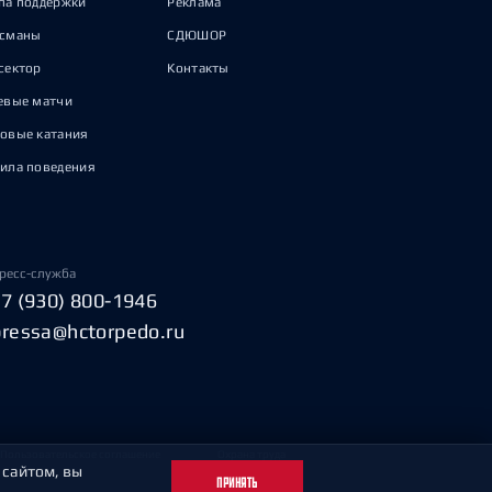
па поддержки
Реклама
исманы
СДЮШОР
сектор
Контакты
евые матчи
овые катания
ила поведения
ресс-служба
+7 (930) 800-1946
pressa@hctorpedo.ru
Пользовательское соглашение
Охрана труда
 сайтом, вы
ПРИНЯТЬ