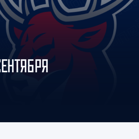
Амур
Барыс
Салават Юлаев
Сибирь
СЕНТЯБРЯ