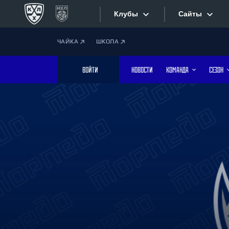
Клубы
Сайты
ЧАЙКА
ШКОЛА
Конференция «Запад»
Сайты
ВОЙТИ
НОВОСТИ
КОМАНДА
СЕЗОН
Дивизион Боброва
Лада
Видеотран
СКА
Хайлайты
Спартак
Торпедо
Текстовые
ХК Сочи
Интернет-
Дивизион Тарасова
Фотобанк
Динамо Мн
Динамо М
Приложе