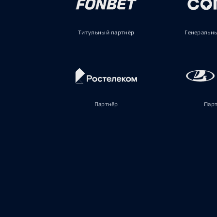
Титульный партнёр
Генеральн
Партнёр
Пар