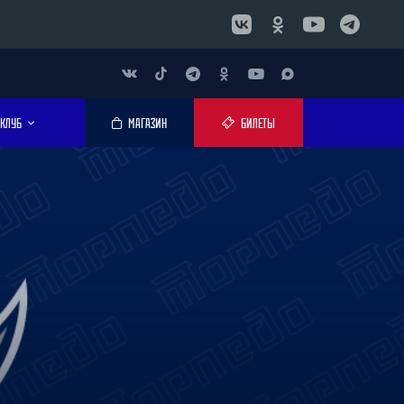
КЛУБ
МАГАЗИН
БИЛЕТЫ