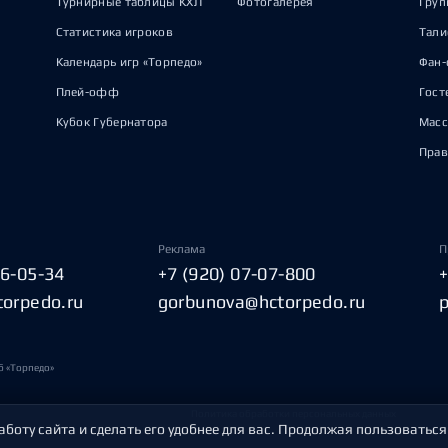
Турнирные таблицы КХЛ
Фотогалерея
Груп
Статистика игроков
Тал
Календарь игр «Торпедо»
Фан-
Плей-офф
Гост
Кубок Губернатора
Масс
Прав
Реклама
П
06-05-34
+7 (920) 07-07-800
torpedo.ru
gorbunova@hctorpedo.ru
б «Торпедо»
Политика обработки персональных данных
аботу сайта и сделать его удобнее для вас. Продолжая пользоваться