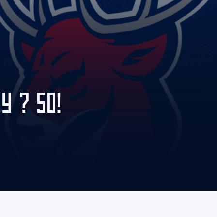
Амур
Барыс
Салават Юлаев
Сибирь
У ? 50!