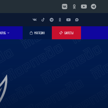
КЛУБ
МАГАЗИН
БИЛЕТЫ