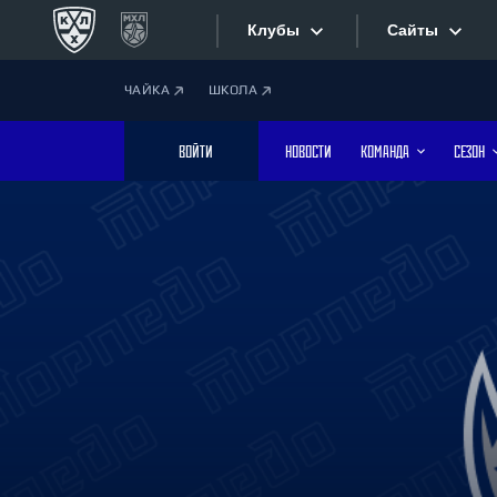
Клубы
Сайты
ЧАЙКА
ШКОЛА
Конференция «Запад»
Сайты
ВОЙТИ
НОВОСТИ
КОМАНДА
СЕЗОН
Дивизион Боброва
Лада
Видеотран
СКА
Хайлайты
Спартак
Торпедо
Текстовые
ХК Сочи
Интернет-
Дивизион Тарасова
Фотобанк
Динамо Мн
Динамо М
Приложе