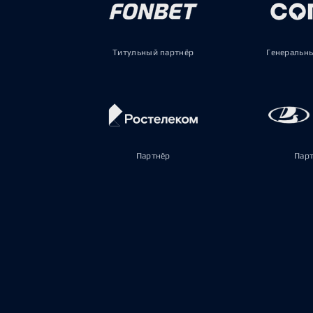
Титульный партнёр
Генеральн
Партнёр
Пар