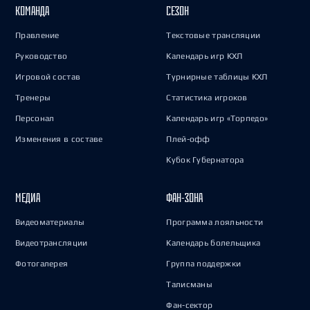
КОМАНДА
СЕЗОН
Правление
Текстовые трансляции
Руководство
Календарь игр КХЛ
Игровой состав
Турнирные таблицы КХЛ
Тренеры
Статистика игроков
Персонал
Календарь игр «Торпедо»
Изменения в составе
Плей-офф
Кубок Губернатора
МЕДИА
ФАН-ЗОНА
Видеоматериалы
Программа лояльности
Видеотрансляции
Календарь болельщика
Фотогалерея
Группа поддержки
Талисманы
Фан-сектор