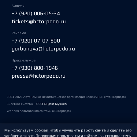
Билеты
+7 (920) 006-05-34
tickets@hctorpedo.ru
Реклама
+7 (920) 07-07-800
gorbunova@hctorpedo.ru
Пресс-служба
+7 (930) 800-1946
pressa@hctorpedo.ru
2003-2026 Автономная некоммерческая организация «Хоккейный клуб «Торпедо»
Билетная система —
ООО «Яндекс Музыка»
Условия пользования сайтами ХК «Торпедо»
Мы используем cookies, чтобы улучшить работу сайта и сделать его
Политика обработки персональных данных
удобнее для вас. Продолжая пользоваться сайтом, вы соглашаетесь