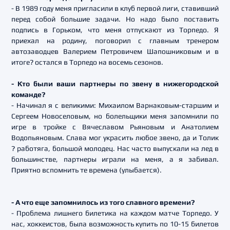
- В 1989 году меня пригласили в клуб первой лиги, ставивший
перед собой большие задачи. Но надо было поставить
подпись в Горьком, что меня отпускают из Торпедо. Я
приехал на родину, поговорил с главным тренером
автозаводцев Валерием Петровичем Шапошниковым и в
итоге? остался в Торпедо на восемь сезонов.
- Кто были ваши партнеры по звену в нижегородской
команде?
- Начинал я с великими: Михаилом Варнаковым-старшим и
Сергеем Новоселовым, но болельщики меня запомнили по
игре в тройке с Вячеславом Рьяновым и Анатолием
Водопьяновым. Слава мог украсить любое звено, да и Толик
? работяга, большой молодец. Нас часто выпускали на лед в
большинстве, партнеры играли на меня, а я забивал.
Приятно вспомнить те времена (улыбается).
- А что еще запомнилось из того славного времени?
- Проблема лишнего билетика на каждом матче Торпедо. У
нас, хоккеистов, была возможность купить по 10-15 билетов