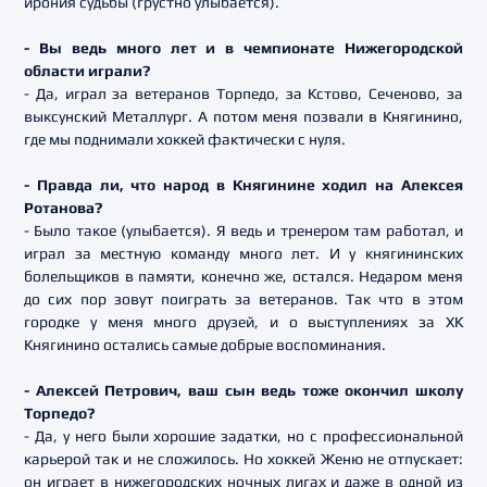
ирония судьбы (грустно улыбается).
- Вы ведь много лет и в чемпионате Нижегородской
области играли?
- Да, играл за ветеранов Торпедо, за Кстово, Сеченово, за
выксунский Металлург. А потом меня позвали в Княгинино,
где мы поднимали хоккей фактически с нуля.
- Правда ли, что народ в Княгинине ходил на Алексея
Ротанова?
- Было такое (улыбается). Я ведь и тренером там работал, и
играл за местную команду много лет. И у княгининских
болельщиков в памяти, конечно же, остался. Недаром меня
до сих пор зовут поиграть за ветеранов. Так что в этом
городке у меня много друзей, и о выступлениях за ХК
Княгинино остались самые добрые воспоминания.
- Алексей Петрович, ваш сын ведь тоже окончил школу
Торпедо?
- Да, у него были хорошие задатки, но с профессиональной
карьерой так и не сложилось. Но хоккей Женю не отпускает:
он играет в нижегородских ночных лигах и даже в одной из