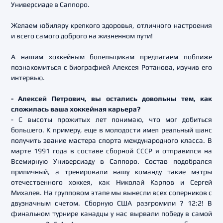
Универсиаде в Саппоро.
Желаем юбиляру крепкого здоровья, отличного настроения
и всего самого доброго на жизненном пути!
А нашим хоккейным болельщикам предлагаем поближе
познакомиться с биографией Алексея Ротанова, изучив его
интервью.
- Алексей Петрович, вы остались довольны тем, как
сложилась ваша хоккейная карьера?
- С высоты прожитых лет понимаю, что мог добиться
большего. К примеру, еще в молодости имел реальный шанс
получить звание мастера спорта международного класса. В
марте 1991 года в составе сборной СССР я отправился на
Всемирную Универсиаду в Саппоро. Состав подобрался
приличный, а тренировали нашу команду такие мэтры
отечественного хоккея, как Николай Карпов и Сергей
Михалев. На групповом этапе мы вынесли всех соперников с
двузначным счетом. Сборную США разгромили ? 12:2! В
финальном турнире канадцы у нас вырвали победу в самой