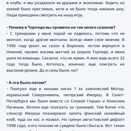
в клубе, и мы раздавали их друзьям и знакомым. Ходить на
хоккей было престижно, хотя и не было тогда никаких шоу.
Люди приходили смотреть на нашу игру.
- Почему в Торпедо вы провели не так много сезонов?
- С тренерами у меня порой не ладилось, потому что не
молчал, когда другие молчали, всегда имел свое мнение. В
1996 году уехал на сезон в Воронеж, потом вернулся в
Нижний, провел восемь матчей за родное Торпедо, и меня
ушли из команды. Сказали, что не нужен. А мне ведь всего 32
года тогда было. Хотелось, конечно, еще поиграть на
высоком уровне. Да и силы были, но?
- А что было потом?
- Поиграл еще в низших лигах ? за заволжский Мотор,
норильский Североникель, питерский Ижорец. В Санкт-
Петербурге мы были вместе со Славой Глушко и Алексеем
Пугиным. Хотели еще поиграть за границей. Тем более что
спонсор Ижорца планировал купить финский хоккейный
клуб, куда он нас и позвал. Но грянул августовский дефолт
1998 года, и его планам не суждено было сбыться. Вот такая