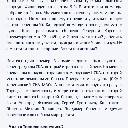
концовке ? 5:4. А в заключительном туре мы обыграли
сборную Финляндии со счетом 5:2. В итоге три команды
набрали по 4 очка. Мы имели показатели лучше, чем финны
и канадцы. Но японцы почему-то решили учитывать общее
соотношение шайб. Канадской команде в последнем матче
нужно было разгромить сборную Северной Кореи с
преимуществом в 22 шайбы, и ?кленовые листья? добились
именно такого результата, выиграв в итоге Универсиаду. Ну
а мы стали только вторыми. Вот такая история?
Или еще один пример. В армии я должен был служить в
ленинградском СКА, который играл в высшей лиге. Но меня в
приказном порядке отправили в молодежку ЦСКА, с которой
мы стали чемпионами Союза. Поиграл я и за дубль ЦСКА ?
калининский СКА МВО. А после армии вернуться сразу в
Торпедо не получилось, и я три сезона отыграл во второй
лиге за новочебоксарский Сокол, где моими партнерами
были Альфред Фаткуллин, Сергей Григорьев, Константин
Обрежа, Михаил Пашинцев, Владимир Синицын и другие
известные в хоккейном мире ребята.
- А как в Торпедо вернулись?